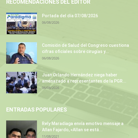
RECOMENDACIONES DEL EDITOR
Portada del día 07/08/2026
06/08/2026
Comisión de Salud del Congreso cuestiona
cifras oficiales sobre cirugías y...
06/08/2026
Juan Orlando Hernández niega haber
amenazado a representantes de la PGR...
06/08/2026
ENTRADAS POPULARES
Rely Maradiaga envía emotivo mensaje a
Allan Fajardo, «Allan se está...
11/08/2021