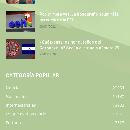
Por primera vez, un hondureño asumirá la
gerencia de la EEH
30/01/2022
¿Qué piensa los hondureños del
Coronavirus? Según el estudio número 79...
27/03/2020
CATEGORÍA POPULAR
Noticia
20954
Nacionales
17180
Internacionales
13933
Lo que está pasando
12471
Portada
7327