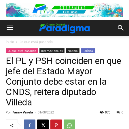
Inicio
Lo que está pasando
Lo que está pasando
Internacionales
Noticia
Política
El PL y PSH coinciden en que
jefe del Estado Mayor
Conjunto debe estar en la
CNDS, reitera diputado
Villeda
Por
Fanny Varela
-
31/08/2022
975
0