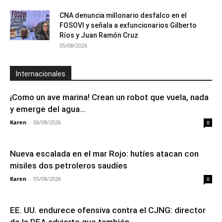
CNA denuncia millonario desfalco en el
FOSOVI y señala a exfuncionarios Gilberto
Ríos y Juan Ramón Cruz
05/08/2026
Internacionales
¡Como un ave marina! Crean un robot que vuela, nada
y emerge del agua...
Karen
-
06/08/2026
0
Nueva escalada en el mar Rojo: hutíes atacan con
misiles dos petroleros saudíes
Karen
-
05/08/2026
0
EE. UU. endurece ofensiva contra el CJNG: director