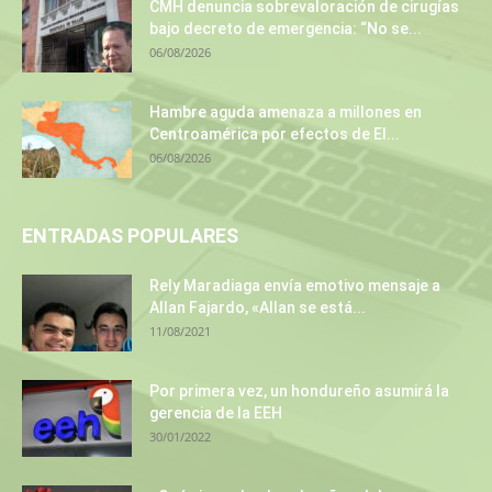
CMH denuncia sobrevaloración de cirugías
bajo decreto de emergencia: “No se...
06/08/2026
Hambre aguda amenaza a millones en
Centroamérica por efectos de El...
06/08/2026
ENTRADAS POPULARES
Rely Maradiaga envía emotivo mensaje a
Allan Fajardo, «Allan se está...
11/08/2021
Por primera vez, un hondureño asumirá la
gerencia de la EEH
30/01/2022