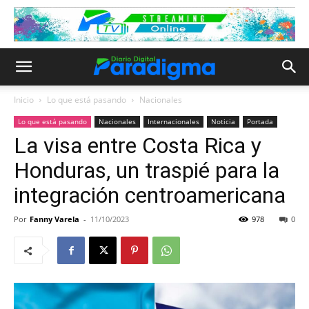
Inicio
Lo que está pasando
Nacionales
Lo que está pasando
Nacionales
Internacionales
Noticia
Portada
La visa entre Costa Rica y
Honduras, un traspié para la
integración centroamericana
Por
Fanny Varela
-
11/10/2023
978
0