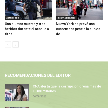
Actualidad
Internacionales
Una alumna muerta y tres
Nueva York no prevé una
heridos durante el ataque a
cuarentena pese a la subida
tiros...
de...
RECOMENDACIONES DEL EDITOR
CNA alerta que la corrupción drena más de
L3 mil millones...
06/08/2026