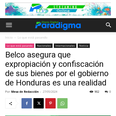
Inicio
Lo que está pasando
Lo que está pasando
Nacionales
Internacionales
Noticia
Belco asegura que
expropiación y confiscación
de sus bienes por el gobierno
de Honduras es una realidad
Por
Mesa de Redacción
-
27/05/2024
902
0