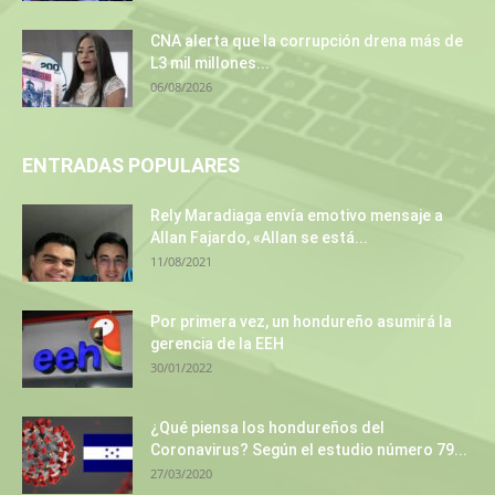
CNA alerta que la corrupción drena más de
L3 mil millones...
06/08/2026
ENTRADAS POPULARES
Rely Maradiaga envía emotivo mensaje a
Allan Fajardo, «Allan se está...
11/08/2021
Por primera vez, un hondureño asumirá la
gerencia de la EEH
30/01/2022
¿Qué piensa los hondureños del
Coronavirus? Según el estudio número 79...
27/03/2020