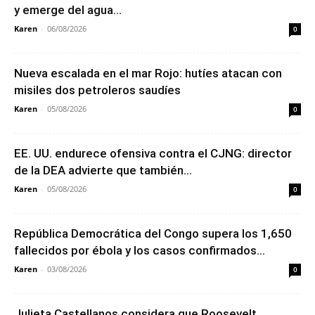
y emerge del agua...
Karen
-
06/08/2026
0
Nueva escalada en el mar Rojo: hutíes atacan con
misiles dos petroleros saudíes
Karen
-
05/08/2026
0
EE. UU. endurece ofensiva contra el CJNG: director
de la DEA advierte que también...
Karen
-
05/08/2026
0
República Democrática del Congo supera los 1,650
fallecidos por ébola y los casos confirmados...
Karen
-
03/08/2026
0
Julieta Castellanos considera que Roosevelt