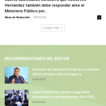
Hernández también debe responder ante el
Ministerio Público por...
Mesa de Redacción
-
30/07/2026
0
Cargar más
RECOMENDACIONES DEL EDITOR
Comisión de Salud del Congreso cuestiona
cifras oficiales sobre cirugías y...
06/08/2026
Juan Orlando Hernández niega haber
amenazado a representantes de la PGR...
06/08/2026