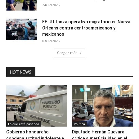
24/12/2025
EE.UU. lanza operativo migratorio en Nueva
Orleans contra centroamericanos y
mexicanos
03/12/2025
Cargar más
HOT NEWS
Lo que está pasando
Política
Gobierno hondureño
Diputado Hernán Guevara
condena actitud indolente e
critica superficialidad en el