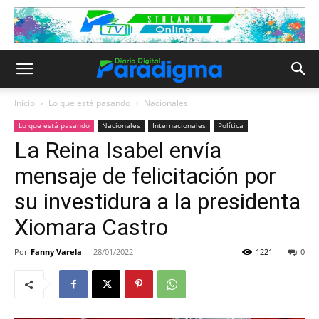
Inicio
Lo que está pasando
Nacionales
Lo que está pasando
Nacionales
Internacionales
Política
La Reina Isabel envía
mensaje de felicitación por
su investidura a la presidenta
Xiomara Castro
Por
Fanny Varela
-
28/01/2022
1221
0