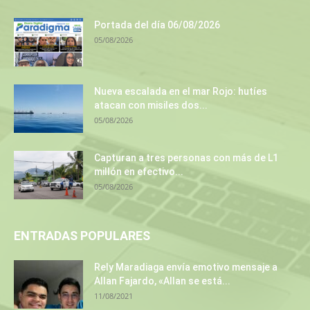
Portada del día 06/08/2026
05/08/2026
Nueva escalada en el mar Rojo: hutíes
atacan con misiles dos...
05/08/2026
Capturan a tres personas con más de L1
millón en efectivo...
05/08/2026
ENTRADAS POPULARES
Rely Maradiaga envía emotivo mensaje a
Allan Fajardo, «Allan se está...
11/08/2021