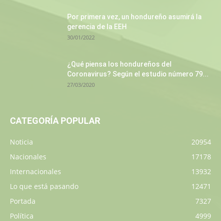
Por primera vez, un hondureño asumirá la
gerencia de la EEH
30/01/2022
¿Qué piensa los hondureños del
Coronavirus? Según el estudio número 79...
27/03/2020
CATEGORÍA POPULAR
Noticia
20954
Nacionales
17178
Internacionales
13932
Lo que está pasando
12471
Portada
7327
Política
4999