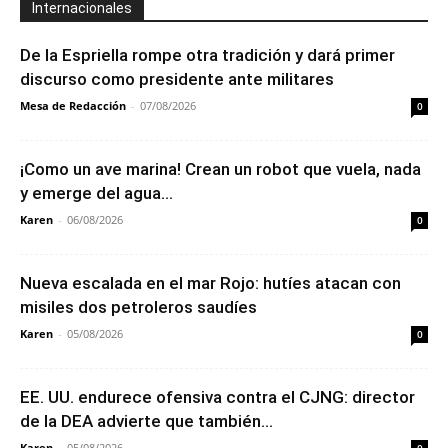
Internacionales
De la Espriella rompe otra tradición y dará primer
discurso como presidente ante militares
Mesa de Redacción
-
07/08/2026
0
¡Como un ave marina! Crean un robot que vuela, nada
y emerge del agua...
Karen
-
06/08/2026
0
Nueva escalada en el mar Rojo: hutíes atacan con
misiles dos petroleros saudíes
Karen
-
05/08/2026
0
EE. UU. endurece ofensiva contra el CJNG: director
de la DEA advierte que también...
Karen
-
05/08/2026