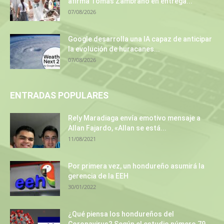
afirma Tomás Zambrano en entrega...
07/08/2026
Google desarrolla una IA capaz de anticipar
la evolución de huracanes...
07/08/2026
ENTRADAS POPULARES
Rely Maradiaga envía emotivo mensaje a
Allan Fajardo, «Allan se está...
11/08/2021
Por primera vez, un hondureño asumirá la
gerencia de la EEH
30/01/2022
¿Qué piensa los hondureños del