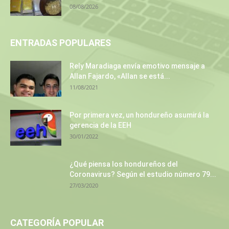
08/08/2026
ENTRADAS POPULARES
Rely Maradiaga envía emotivo mensaje a
Allan Fajardo, «Allan se está...
11/08/2021
Por primera vez, un hondureño asumirá la
gerencia de la EEH
30/01/2022
¿Qué piensa los hondureños del
Coronavirus? Según el estudio número 79...
27/03/2020
CATEGORÍA POPULAR