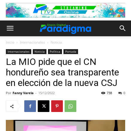
Inicio
Internacionales
Noticia
Internacionales
Noticia
Política
Portada
La MIO pide que el CN
hondureño sea transparente
en elección de la nueva CSJ
Por
Fanny Varela
-
15/12/2022
738
0