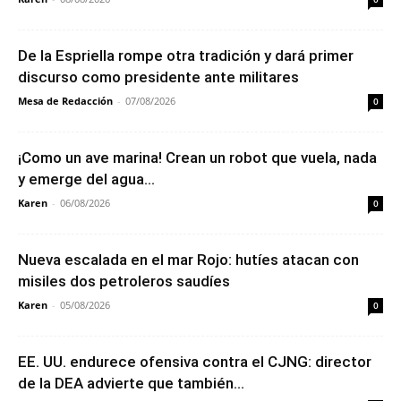
De la Espriella rompe otra tradición y dará primer
discurso como presidente ante militares
Mesa de Redacción
-
07/08/2026
0
¡Como un ave marina! Crean un robot que vuela, nada
y emerge del agua...
Karen
-
06/08/2026
0
Nueva escalada en el mar Rojo: hutíes atacan con
misiles dos petroleros saudíes
Karen
-
05/08/2026
0
EE. UU. endurece ofensiva contra el CJNG: director
de la DEA advierte que también...