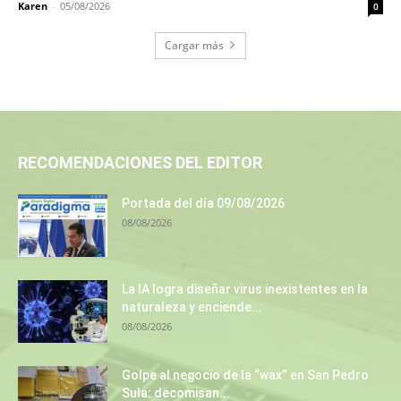
Karen
-
05/08/2026
0
Cargar más
RECOMENDACIONES DEL EDITOR
Portada del día 09/08/2026
08/08/2026
La IA logra diseñar virus inexistentes en la
naturaleza y enciende...
08/08/2026
Golpe al negocio de la “wax” en San Pedro
Sula: decomisan...