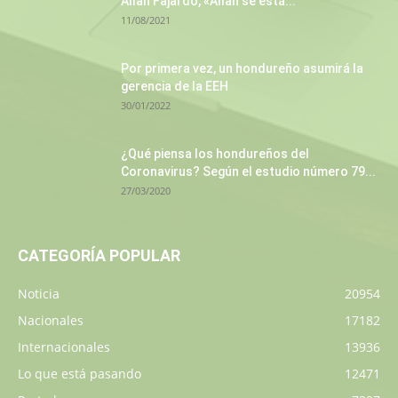
Allan Fajardo, «Allan se está...
11/08/2021
Por primera vez, un hondureño asumirá la
gerencia de la EEH
30/01/2022
¿Qué piensa los hondureños del
Coronavirus? Según el estudio número 79...
27/03/2020
CATEGORÍA POPULAR
Noticia
20954
Nacionales
17182
Internacionales
13936
Lo que está pasando
12471