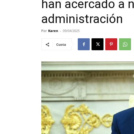
han acercado a n
administración
Por
Karen
-
09/04/2025
Cuota