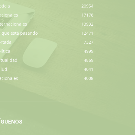
ticia
20954
acionales
17178
ternacionales
13932
o que está pasando
12471
ortada
7327
lítica
4999
ctualidad
4869
alud
4041
acionales
4008
ÍGUENOS