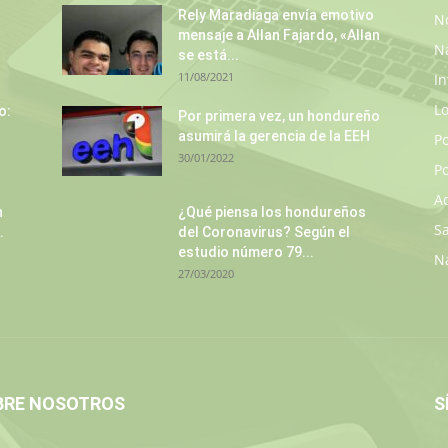
Rely Maradiaga envía emotivo
No
mensaje a Allan Fajardo, «Allan
N
se está...
11/08/2021
In
L
o:
Por primera vez, un hondureño
asumirá la gerencia de la EEH
P
30/01/2022
Po
A
n
¿Qué piensa los hondureños
S
.
del Coronavirus? Según el
estudio número 79...
N
27/03/2020
BRE NOSOTROS
S