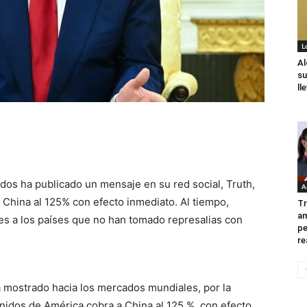
L
Al
su
ll
dos ha publicado un mensaje en su red social, Truth,
A
 China al 125% con efecto inmediato. Al tiempo,
Tr
am
es a los países que no han tomado represalias con
pe
re
ha mostrado hacia los mercados mundiales, por la
idos de América cobra a China al 125 %, con efecto