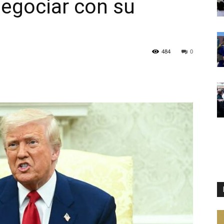
egociar con su
484
0