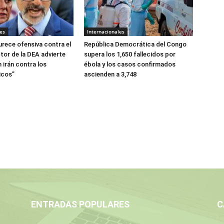
es
Internacionales
urece ofensiva contra el
República Democrática del Congo
tor de la DEA advierte
supera los 1,650 fallecidos por
 irán contra los
ébola y los casos confirmados
icos”
ascienden a 3,748
ENTRADAS POPULARES
C