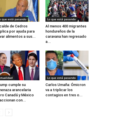
o que está pasando
Lo que está pasando
calde de Cedros
Al menos 400 migrantes
plica por ayuda para
hondureños de la
evar alimentos a sus...
caravana han regresado
a...
ctualidad
Lo que está pasando
ump cumple su
Carlos Umaña: Ómicron
enaza arancelaria
va a triplicar los
ro Canadá y México
contagios en tres o...
accionan con...