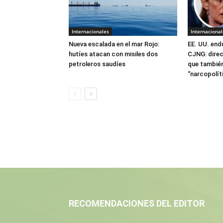
Internacionales
Internacional
Nueva escalada en el mar Rojo:
EE. UU. end
hutíes atacan con misiles dos
CJNG: direc
petroleros saudíes
que también
“narcopolít
RECOMENDACIONES DEL EDITOR