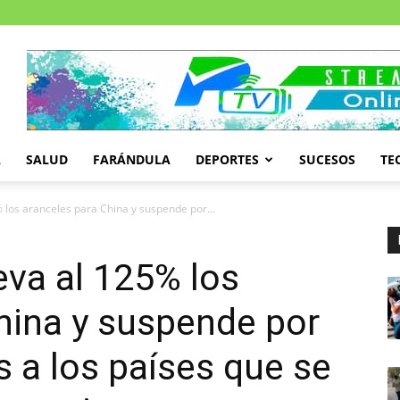
A
SALUD
FARÁNDULA
DEPORTES
SUCESOS
TE
los aranceles para China y suspende por...
va al 125% los
hina y suspende por
as a los países que se