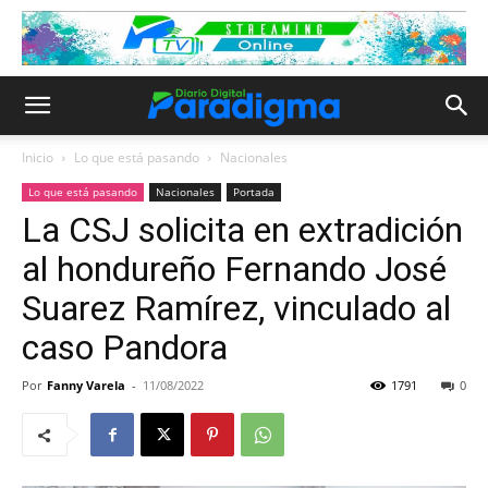
Inicio
Lo que está pasando
Nacionales
Lo que está pasando
Nacionales
Portada
La CSJ solicita en extradición
al hondureño Fernando José
Suarez Ramírez, vinculado al
caso Pandora
Por
Fanny Varela
-
11/08/2022
1791
0