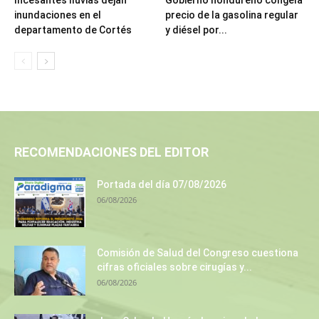
Incesantes lluvias dejan
Gobierno hondureño congela
inundaciones en el
precio de la gasolina regular
departamento de Cortés
y diésel por...
RECOMENDACIONES DEL EDITOR
Portada del día 07/08/2026
06/08/2026
Comisión de Salud del Congreso cuestiona
cifras oficiales sobre cirugías y...
06/08/2026