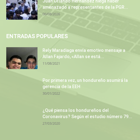
Juan Orlando Hernández niega haber
amenazado a representantes de la PGR...
06/08/2026
ENTRADAS POPULARES
Rely Maradiaga envía emotivo mensaje a
Allan Fajardo, «Allan se está...
11/08/2021
Por primera vez, un hondureño asumirá la
gerencia de la EEH
30/01/2022
¿Qué piensa los hondureños del
Coronavirus? Según el estudio número 79...
27/03/2020