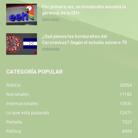
Por primera vez, un hondureño asumirá la
gerencia de la EEH
30/01/2022
¿Qué piensa los hondureños del
Coronavirus? Según el estudio número 79...
27/03/2020
CATEGORÍA POPULAR
Noticia
20954
Nacionales
17182
Internacionales
13935
Lo que está pasando
12471
Portada
7327
Política
4999