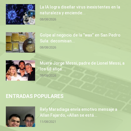
La IA logra diseñar virus inexistentes en la
naturaleza y enciende...
08/08/2026
Golpe al negocio de la “wax” en San Pedro
Sula: decomisan...
08/08/2026
Muere Jorge Messi, padre de Lionel Messi, a
los 68 años...
08/08/2026
ENTRADAS POPULARES
Rely Maradiaga envía emotivo mensaje a
Allan Fajardo, «Allan se está...
11/08/2021