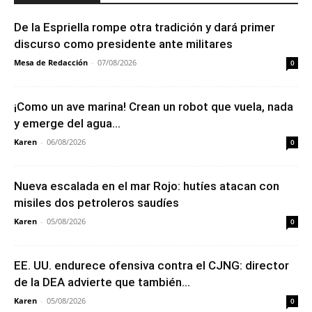
De la Espriella rompe otra tradición y dará primer
discurso como presidente ante militares
Mesa de Redacción
-
07/08/2026
0
¡Como un ave marina! Crean un robot que vuela, nada
y emerge del agua...
Karen
-
06/08/2026
0
Nueva escalada en el mar Rojo: hutíes atacan con
misiles dos petroleros saudíes
Karen
-
05/08/2026
0
EE. UU. endurece ofensiva contra el CJNG: director
de la DEA advierte que también...
Karen
-
05/08/2026
0