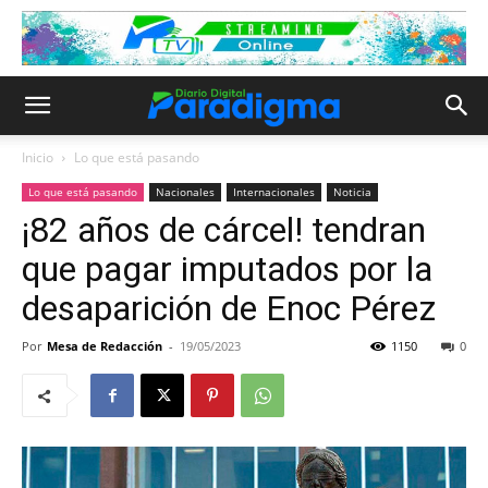
Inicio
Lo que está pasando
Lo que está pasando
Nacionales
Internacionales
Noticia
¡82 años de cárcel! tendran
que pagar imputados por la
desaparición de Enoc Pérez
Por
Mesa de Redacción
-
19/05/2023
1150
0