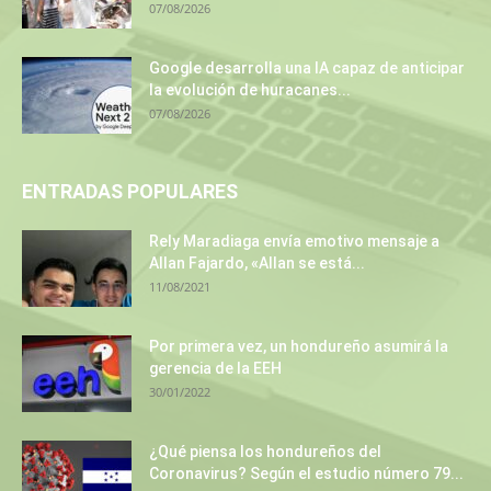
07/08/2026
Google desarrolla una IA capaz de anticipar
la evolución de huracanes...
07/08/2026
ENTRADAS POPULARES
Rely Maradiaga envía emotivo mensaje a
Allan Fajardo, «Allan se está...
11/08/2021
Por primera vez, un hondureño asumirá la
gerencia de la EEH
30/01/2022
¿Qué piensa los hondureños del
Coronavirus? Según el estudio número 79...