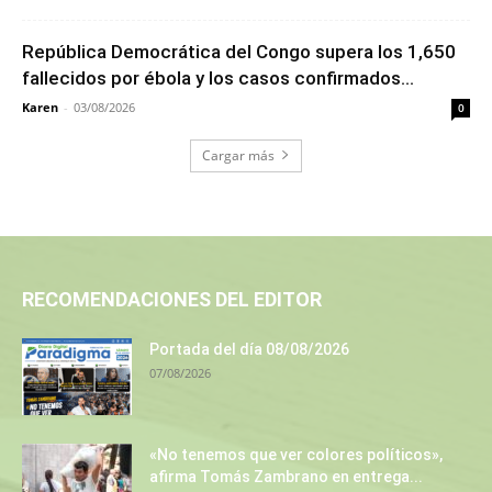
República Democrática del Congo supera los 1,650
fallecidos por ébola y los casos confirmados...
Karen
-
03/08/2026
0
Cargar más
RECOMENDACIONES DEL EDITOR
Portada del día 08/08/2026
07/08/2026
«No tenemos que ver colores políticos»,
afirma Tomás Zambrano en entrega...