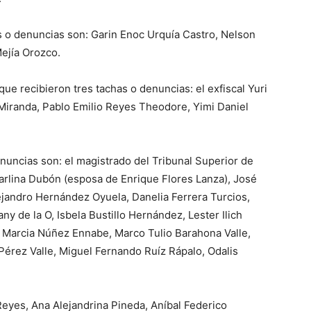
s o denuncias son: Garin Enoc Urquía Castro, Nelson
ejía Orozco.
ue recibieron tres tachas o denuncias: el exfiscal Yuri
Miranda, Pablo Emilio Reyes Theodore, Yimi Daniel
nuncias son: el magistrado del Tribunal Superior de
arlina Dubón (esposa de Enrique Flores Lanza), José
ejandro Hernández Oyuela, Danelia Ferrera Turcios,
y de la O, Isbela Bustillo Hernández, Lester Ilich
o, Marcia Núñez Ennabe, Marco Tulio Barahona Valle,
érez Valle, Miguel Fernando Ruíz Rápalo, Odalis
Reyes, Ana Alejandrina Pineda, Aníbal Federico