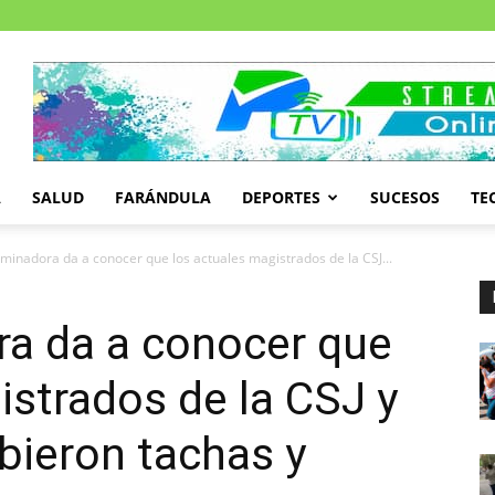
A
SALUD
FARÁNDULA
DEPORTES
SUCESOS
TE
minadora da a conocer que los actuales magistrados de la CSJ...
a da a conocer que
istrados de la CSJ y
ibieron tachas y