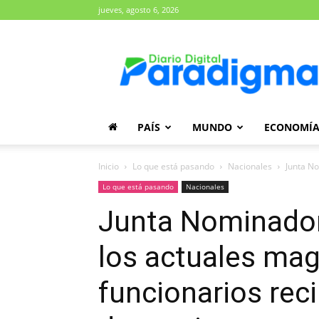
jueves, agosto 6, 2026
Diario
Paradigma
PAÍS
MUNDO
ECONOMÍ
Inicio
Lo que está pasando
Nacionales
Junta No
Lo que está pasando
Nacionales
Junta Nominador
los actuales mag
funcionarios rec