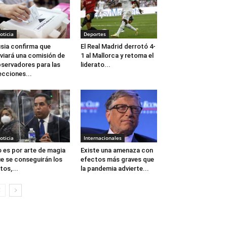
oticia
Deportes
sia confirma que
El Real Madrid derrotó 4-
viará una comisión de
1 al Mallorca y retoma el
servadores para las
liderato...
ecciones...
oticia
Internacionales
 es por arte de magia
Existe una amenaza con
e se conseguirán los
efectos más graves que
tos,...
la pandemia advierte...