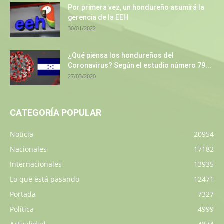
Por primera vez, un hondureño asumirá la
gerencia de la EEH
30/01/2022
¿Qué piensa los hondureños del
Coronavirus? Según el estudio número 79...
27/03/2020
CATEGORÍA POPULAR
Noticia
20954
Nacionales
17182
Internacionales
13935
Lo que está pasando
12471
Portada
7327
Política
4999