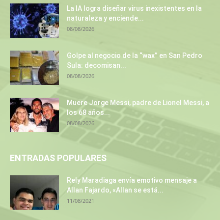
La IA logra diseñar virus inexistentes en la
naturaleza y enciende...
08/08/2026
Golpe al negocio de la “wax” en San Pedro
Sula: decomisan...
08/08/2026
Muere Jorge Messi, padre de Lionel Messi, a
los 68 años...
08/08/2026
ENTRADAS POPULARES
Rely Maradiaga envía emotivo mensaje a
Allan Fajardo, «Allan se está...
11/08/2021