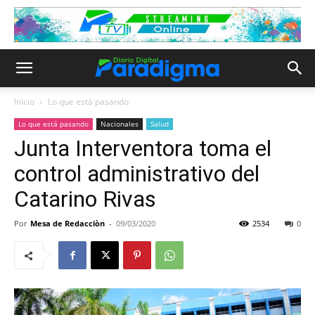
Inicio
Lo que está pasando
Lo que está pasando
Nacionales
Salud
Junta Interventora toma el
control administrativo del
Catarino Rivas
Por
Mesa de Redacciòn
-
09/03/2020
2534
0