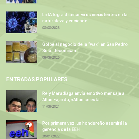
La IA logra diseñar virus inexistentes en la
naturaleza y enciende...
08/08/2026
Golpe al negocio de la “wax” en San Pedro
Sula: decomisan...
08/08/2026
ENTRADAS POPULARES
Rely Maradiaga envía emotivo mensaje a
Allan Fajardo, «Allan se está...
11/08/2021
Por primera vez, un hondureño asumirá la
gerencia de la EEH
30/01/2022