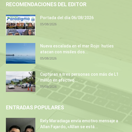
RECOMENDACIONES DEL EDITOR
Portada del día 06/08/2026
05/08/2026
Nueva escalada en el mar Rojo: hutíes
atacan con misiles dos...
05/08/2026
Capturan a tres personas con más de L1
millón en efectivo...
05/08/2026
ENTRADAS POPULARES
Rely Maradiaga envía emotivo mensaje a
Allan Fajardo, «Allan se está...