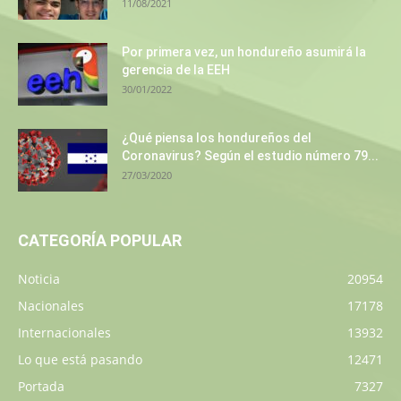
11/08/2021
Por primera vez, un hondureño asumirá la
gerencia de la EEH
30/01/2022
¿Qué piensa los hondureños del
Coronavirus? Según el estudio número 79...
27/03/2020
CATEGORÍA POPULAR
Noticia
20954
Nacionales
17178
Internacionales
13932
Lo que está pasando
12471
Portada
7327