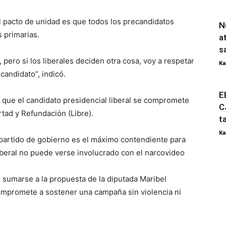
l pacto de unidad es que todos los precandidatos
N
 primarias.
a
s
 pero si los liberales deciden otra cosa, voy a respetar
Ka
 candidato”, indicó.
E
 que el candidato presidencial liberal se compromete
C
rtad y Refundación (Libre).
t
Ka
l partido de gobierno es el máximo contendiente para
iberal no puede verse involucrado con el narcovideo
e sumarse a la propuesta de la diputada Maribel
mpromete a sostener una campaña sin violencia ni