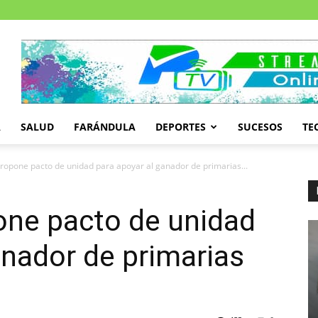
A
SALUD
FARÁNDULA
DEPORTES
SUCESOS
TE
propone pacto de unidad para apoyar al ganador de primarias...
one pacto de unidad
anador de primarias