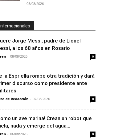
05/08/2026
Internacionales
uere Jorge Messi, padre de Lionel
essi, a los 68 años en Rosario
ren
-
08/08/2026
0
e la Espriella rompe otra tradición y dará
rimer discurso como presidente ante
ilitares
sa de Redacción
-
07/08/2026
0
Como un ave marina! Crean un robot que
uela, nada y emerge del agua...
ren
-
06/08/2026
0