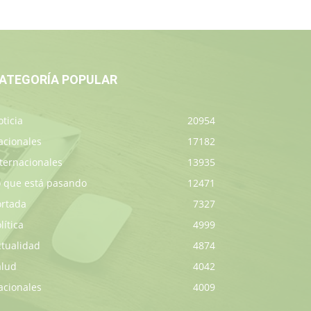
ATEGORÍA POPULAR
ticia
20954
acionales
17182
ternacionales
13935
o que está pasando
12471
ortada
7327
lítica
4999
ctualidad
4874
alud
4042
acionales
4009