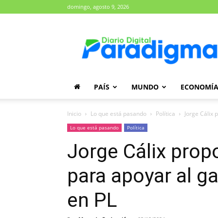
domingo, agosto 9, 2026
Diario
Paradigma
PAÍS
MUNDO
ECONOMÍ
Inicio
Lo que está pasando
Política
Jorge Cálix 
Lo que está pasando
Política
Jorge Cálix prop
para apoyar al g
en PL