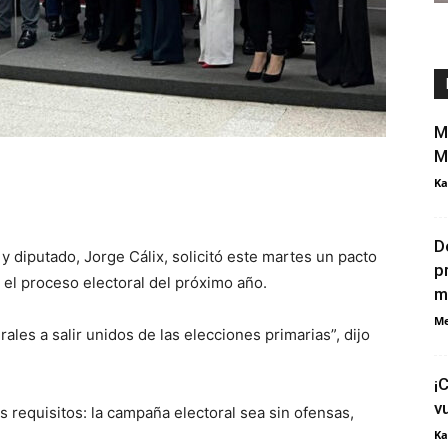
M
M
Ka
D
y diputado, Jorge Cálix, solicitó este martes un pacto
p
n el proceso electoral del próximo año.
m
Me
ales a salir unidos de las elecciones primarias”, dijo
¡
v
s requisitos: la campaña electoral sea sin ofensas,
Ka