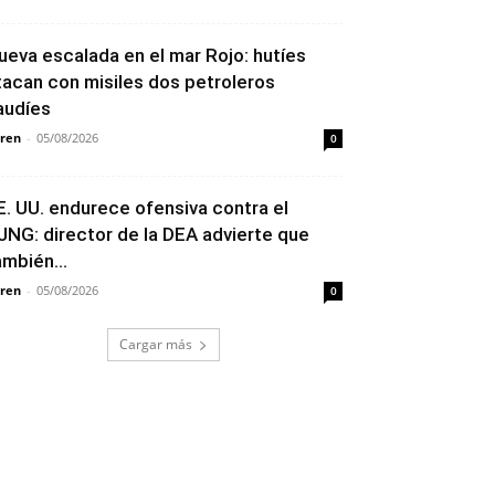
ueva escalada en el mar Rojo: hutíes
tacan con misiles dos petroleros
audíes
ren
-
05/08/2026
0
E. UU. endurece ofensiva contra el
JNG: director de la DEA advierte que
ambién...
ren
-
05/08/2026
0
Cargar más