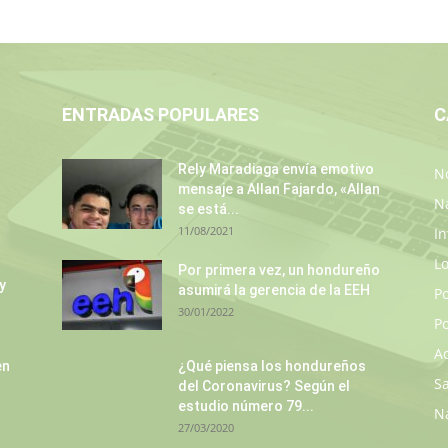
ENTRADAS POPULARES
C
Rely Maradiaga envía emotivo
No
mensaje a Allan Fajardo, «Allan
N
se está...
11/08/2021
In
L
Por primera vez, un hondureño
y
asumirá la gerencia de la EEH
P
30/01/2022
Po
A
en
¿Qué piensa los hondureños
S
del Coronavirus? Según el
estudio número 79...
N
27/03/2020