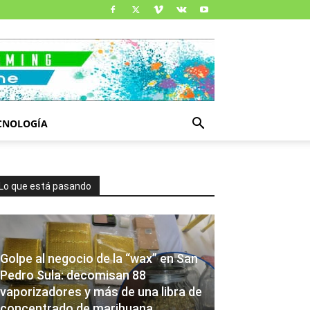
CNOLOGÍA
Lo que está pasando
Golpe al negocio de la “wax” en San
Pedro Sula: decomisan 88
vaporizadores y más de una libra de
concentrado de marihuana