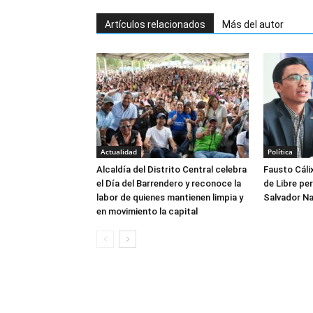
Artículos relacionados
Más del autor
Actualidad
Política
Alcaldía del Distrito Central celebra
Fausto Cáli
el Día del Barrendero y reconoce la
de Libre per
labor de quienes mantienen limpia y
Salvador Na
en movimiento la capital