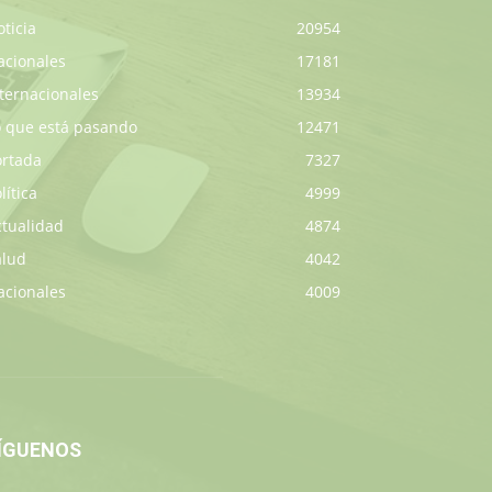
ticia
20954
acionales
17181
ternacionales
13934
o que está pasando
12471
ortada
7327
lítica
4999
ctualidad
4874
alud
4042
acionales
4009
ÍGUENOS