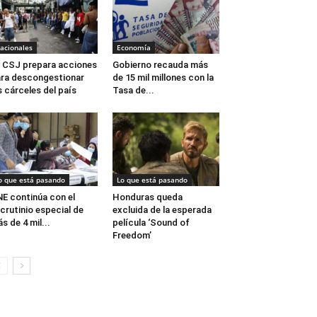
acionales
Economía
 CSJ prepara acciones
Gobierno recauda más
ra descongestionar
de 15 mil millones con la
s cárceles del país
Tasa de...
o que está pasando
Lo que está pasando
E continúa con el
Honduras queda
crutinio especial de
excluida de la esperada
s de 4 mil...
película ‘Sound of
Freedom’