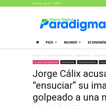
viernes, agosto 7, 2026
Diario
Paradigma
PAÍS
MUNDO
ECONOMÍ
Inicio
Lo que está pasando
Nacionales
Jorge Cá
Lo que está pasando
Nacionales
Internacionales
Noti
Jorge Cálix acus
“ensuciar” su im
golpeado a una 