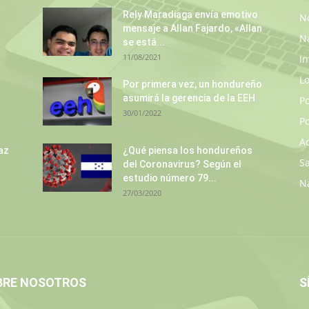
Rely Maradiaga envía emotivo
No
mensaje a Allan Fajardo, «Allan
N
se está...
11/08/2021
In
L
s
Por primera vez, un hondureño
asumirá la gerencia de la EEH
P
30/01/2022
Po
A
az
¿Qué piensa los hondureños
S
del Coronavirus? Según el
estudio número 79...
N
27/03/2020
BRE NOSOTROS
S