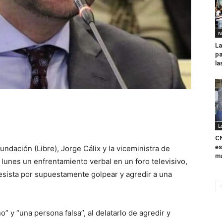
N
La
pa
la
L
CN
es
undación (Libre), Jorge Cálix y la viceministra de
má
 lunes un enfrentamiento verbal en un foro televisivo,
resista por supuestamente golpear y agredir a una
” y “una persona falsa”, al delatarlo de agredir y