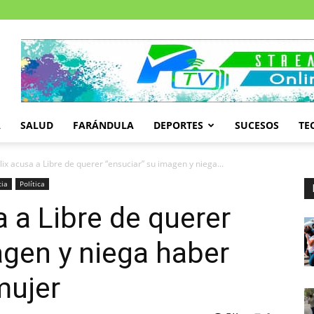
A
SALUD
FARÁNDULA
DEPORTES
SUCESOS
TE
lix acusa a Libre de querer “ensuciar” su imagen y niega...
cia
Política
a a Libre de querer
agen y niega haber
mujer