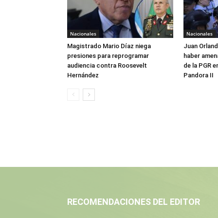
Nacionales
Nacionales
Magistrado Mario Díaz niega
Juan Orlan
presiones para reprogramar
haber amen
audiencia contra Roosevelt
de la PGR e
Hernández
Pandora II
RECOMENDACIONES DEL EDITOR