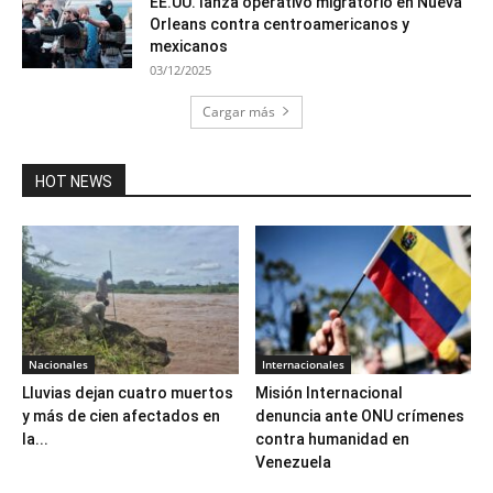
EE.UU. lanza operativo migratorio en Nueva
Orleans contra centroamericanos y
mexicanos
03/12/2025
Cargar más
HOT NEWS
Nacionales
Internacionales
Lluvias dejan cuatro muertos
Misión Internacional
y más de cien afectados en
denuncia ante ONU crímenes
la...
contra humanidad en
Venezuela