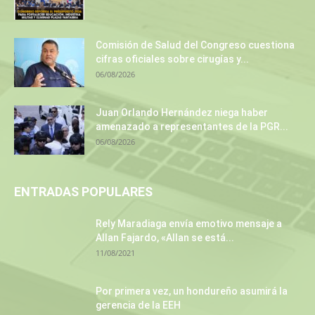
Comisión de Salud del Congreso cuestiona
cifras oficiales sobre cirugías y...
06/08/2026
Juan Orlando Hernández niega haber
amenazado a representantes de la PGR...
06/08/2026
ENTRADAS POPULARES
Rely Maradiaga envía emotivo mensaje a
Allan Fajardo, «Allan se está...
11/08/2021
Por primera vez, un hondureño asumirá la
gerencia de la EEH