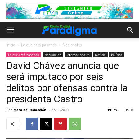
Inicio
Lo que está pasando
Nacionales
Lo que está pasando
Nacionales
Internacionales
Noticia
Política
David Chávez anuncia que
será imputado por seis
delitos por ofensas contra la
presidenta Castro
Por
Mesa de Redacción
-
27/11/2023
791
0