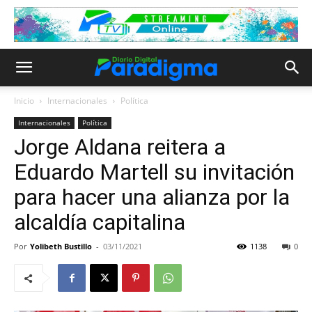
Inicio
Internacionales
Política
Internacionales
Política
Jorge Aldana reitera a
Eduardo Martell su invitación
para hacer una alianza por la
alcaldía capitalina
Por
Yolibeth Bustillo
-
03/11/2021
1138
0