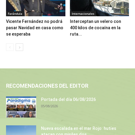
Farándula
Internacionales
Vicente Fernández no podrá
Interceptan un velero con
pasar Navidad en casa como
400 kilos de cocaína en la
se esperaba
ruta...
RECOMENDACIONES DEL EDITOR
Portada del día 06/08/2026
05/08/2026
Nueva escalada en el mar Rojo: hutíes
atacan con misiles dos...