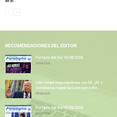
en el...
RECOMENDACIONES DEL EDITOR
Portada del día 10/08/2026
09/08/2026
Irán rompe negociaciones con EE. UU. y
condiciona reapertura del estrecho...
09/08/2026
Portada del día 09/08/2026
08/08/2026