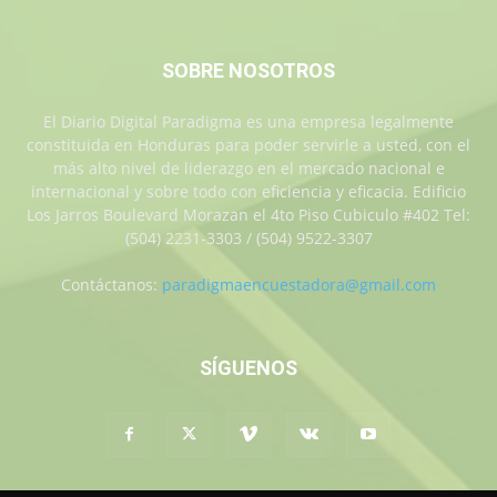
SOBRE NOSOTROS
El Diario Digital Paradigma es una empresa legalmente
constituida en Honduras para poder servirle a usted, con el
más alto nivel de liderazgo en el mercado nacional e
internacional y sobre todo con eficiencia y eficacia. Edificio
Los Jarros Boulevard Morazan el 4to Piso Cubiculo #402 Tel:
(504) 2231-3303 / (504) 9522-3307
Contáctanos:
paradigmaencuestadora@gmail.com
SÍGUENOS