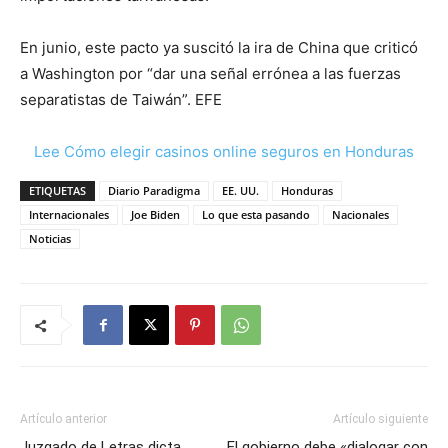
En junio, este pacto ya suscitó la ira de China que criticó
a Washington por “dar una señal errónea a las fuerzas
separatistas de Taiwán”. EFE
Lee Cómo elegir casinos online seguros en Honduras
ETIQUETAS
Diario Paradigma
EE. UU.
Honduras
Internacionales
Joe Biden
Lo que esta pasando
Nacionales
Noticias
Artículo anterior
Artículo siguiente
Juzgado de Letras dicta
El gobierno debe «dialogar con