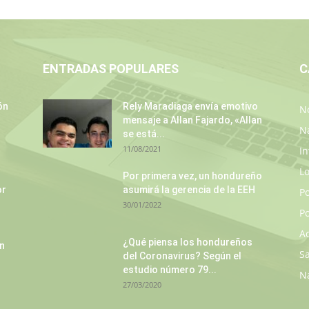
ENTRADAS POPULARES
C
ón
Rely Maradiaga envía emotivo
No
mensaje a Allan Fajardo, «Allan
N
se está...
11/08/2021
In
L
Por primera vez, un hondureño
or
asumirá la gerencia de la EEH
P
30/01/2022
Po
A
¿Qué piensa los hondureños
un
S
del Coronavirus? Según el
estudio número 79...
N
27/03/2020