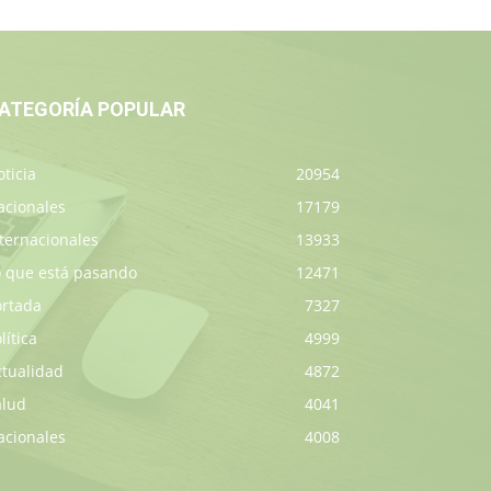
ATEGORÍA POPULAR
ticia
20954
acionales
17179
ternacionales
13933
o que está pasando
12471
ortada
7327
lítica
4999
ctualidad
4872
alud
4041
acionales
4008