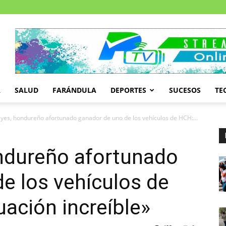
A
SALUD
FARÁNDULA
DEPORTES
SUCESOS
TE
eyes, hondureño afortunado ganador de uno de los vehículos de HCH:...
ondureño afortunado
e los vehículos de
uación increíble»