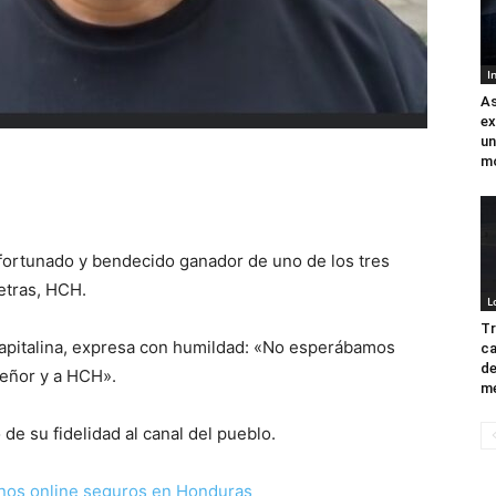
I
As
ex
un
mo
afortunado y bendecido ganador de uno de los tres
letras, HCH.
L
Tr
capitalina, expresa con humildad: «No esperábamos
ca
de
 Señor y a HCH».
me
de su fidelidad al canal del pueblo.
nos online seguros en Honduras