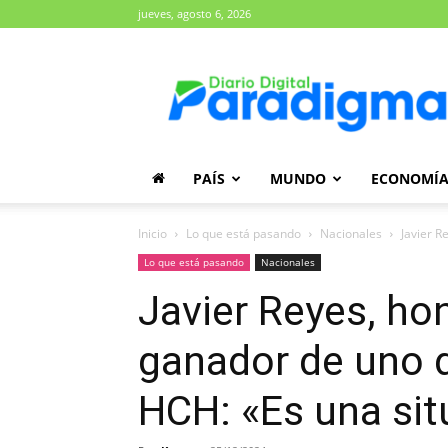
jueves, agosto 6, 2026
Diario
Paradigma
PAÍS
MUNDO
ECONOMÍ
Inicio
Lo que está pasando
Nacionales
Javier R
Lo que está pasando
Nacionales
Javier Reyes, h
ganador de uno d
HCH: «Es una sit