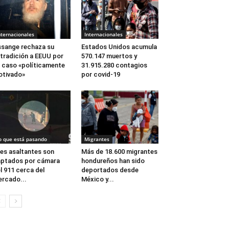
nternacionales
Internacionales
sange rechaza su
Estados Unidos acumula
tradición a EEUU por
570.147 muertos y
 caso «políticamente
31.915.280 contagios
tivado»
por covid-19
o que está pasando
Migrantes
es asaltantes son
Más de 18.600 migrantes
ptados por cámara
hondureños han sido
l 911 cerca del
deportados desde
rcado...
México y...