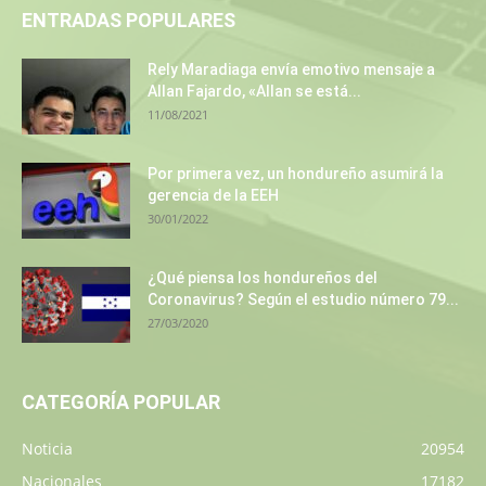
ENTRADAS POPULARES
Rely Maradiaga envía emotivo mensaje a
Allan Fajardo, «Allan se está...
11/08/2021
Por primera vez, un hondureño asumirá la
gerencia de la EEH
30/01/2022
¿Qué piensa los hondureños del
Coronavirus? Según el estudio número 79...
27/03/2020
CATEGORÍA POPULAR
Noticia
20954
Nacionales
17182