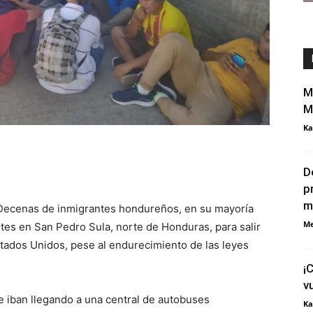
M
M
Ka
D
p
m
 Decenas de inmigrantes hondureños, en su mayoría
Me
es en San Pedro Sula, norte de Honduras, para salir
tados Unidos, pese al endurecimiento de las leyes
¡
v
e iban llegando a una central de autobuses
Ka