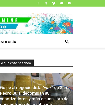
CNOLOGÍA
Lo que está pasando
Golpe al negocio de la “wax” en San
Pedro Sula: decomisan 88
vaporizadores y más de una libra de
concentrado de marihuana