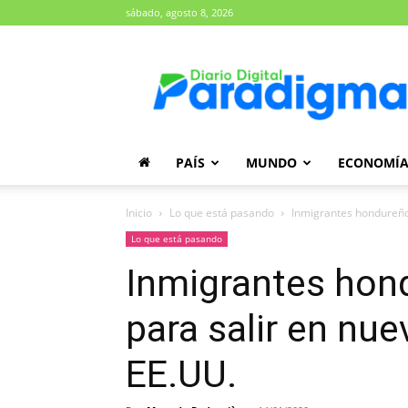
sábado, agosto 8, 2026
Diario
Paradigma
PAÍS
MUNDO
ECONOMÍ
Inicio
Lo que está pasando
Inmigrantes hondureño
Lo que está pasando
Inmigrantes hon
para salir en nu
EE.UU.