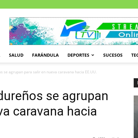
A
SALUD
FARÁNDULA
DEPORTES
SUCESOS
TE
s se agrupan para salir en nueva caravana hacia EE.UU.
dureños se agrupan
eva caravana hacia