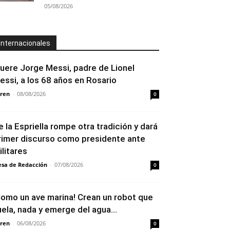
05/08/2026
Internacionales
uere Jorge Messi, padre de Lionel
essi, a los 68 años en Rosario
ren
-
08/08/2026
0
e la Espriella rompe otra tradición y dará
rimer discurso como presidente ante
ilitares
sa de Redacción
-
07/08/2026
0
Como un ave marina! Crean un robot que
uela, nada y emerge del agua...
ren
-
06/08/2026
0