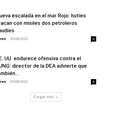
ueva escalada en el mar Rojo: hutíes
tacan con misiles dos petroleros
audíes
ren
-
05/08/2026
0
E. UU. endurece ofensiva contra el
JNG: director de la DEA advierte que
ambién...
ren
-
05/08/2026
0
Cargar más