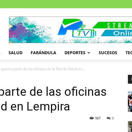
A
SALUD
FARÁNDULA
DEPORTES
SUCESOS
TE
 quema parte de las oficinas de la Red de Salud en...
arte de las oficinas
ud en Lempira
567
0