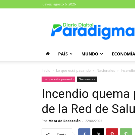
jueves, agosto 6, 2026
Diario
Paradigma
PAÍS
MUNDO
ECONOMÍ
Inicio
Lo que está pasando
Nacionales
Incendio
Lo que está pasando
Nacionales
Incendio quema p
de la Red de Sal
Por
Mesa de Redacción
-
22/06/2025
Cuota