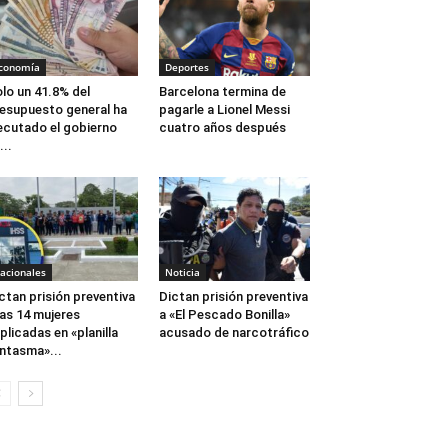
conomía
Deportes
lo un 41.8% del
Barcelona termina de
esupuesto general ha
pagarle a Lionel Messi
ecutado el gobierno
cuatro años después
...
acionales
Noticia
ctan prisión preventiva
Dictan prisión preventiva
las 14 mujeres
a «El Pescado Bonilla»
plicadas en «planilla
acusado de narcotráfico
ntasma»...