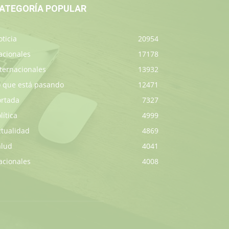
ATEGORÍA POPULAR
ticia
20954
acionales
17178
ternacionales
13932
o que está pasando
12471
ortada
7327
lítica
4999
ctualidad
4869
alud
4041
acionales
4008