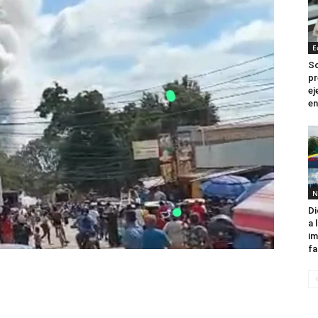
E
So
pr
ej
en
N
Di
a 
im
fa