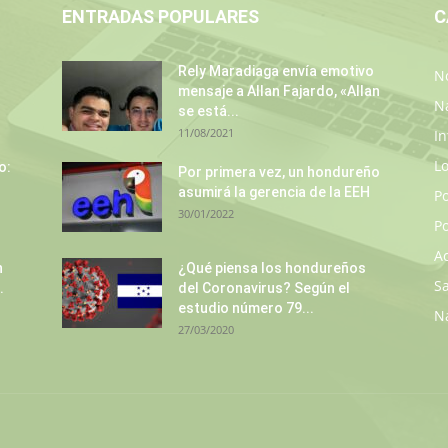
ENTRADAS POPULARES
C
Rely Maradiaga envía emotivo
No
mensaje a Allan Fajardo, «Allan
N
se está...
11/08/2021
In
L
o:
Por primera vez, un hondureño
asumirá la gerencia de la EEH
P
30/01/2022
Po
A
n
¿Qué piensa los hondureños
S
.
del Coronavirus? Según el
estudio número 79...
N
27/03/2020