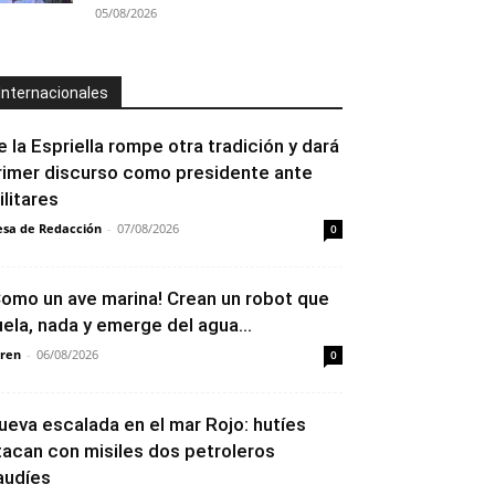
05/08/2026
Internacionales
e la Espriella rompe otra tradición y dará
rimer discurso como presidente ante
ilitares
sa de Redacción
-
07/08/2026
0
Como un ave marina! Crean un robot que
uela, nada y emerge del agua...
ren
-
06/08/2026
0
ueva escalada en el mar Rojo: hutíes
tacan con misiles dos petroleros
audíes