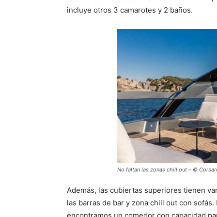
incluye otros 3 camarotes y 2 baños.
No faltan las zonas chill out – © Corsar
Además, las cubiertas superiores tienen var
las barras de bar y zona chill out con sofás
encontramos un comedor con capacidad par