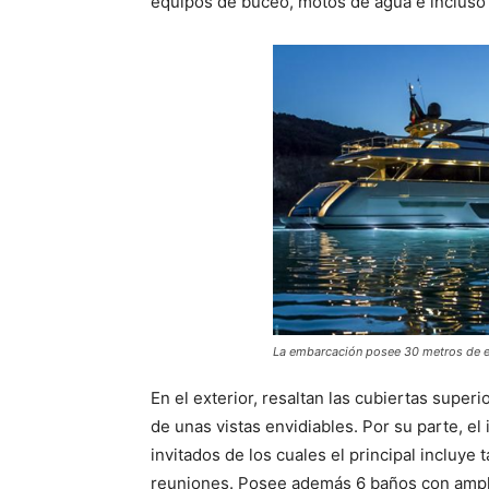
equipos de buceo, motos de agua e incluso
La embarcación posee 30 metros de e
En el exterior, resaltan las cubiertas super
de unas vistas envidiables. Por su parte, el
invitados de los cuales el principal incluye
reuniones. Posee además 6 baños con ampli