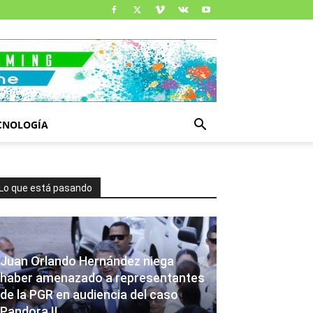
CNOLOGÍA
Lo que está pasando
Juan Orlando Hernández niega
haber amenazado a representantes
de la PGR en audiencia del caso
Pandora II