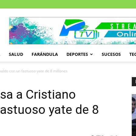
A
SALUD
FARÁNDULA
DEPORTES
SUCESOS
TE
naldo con un fastuoso yate de 8 millones
sa a Cristiano
astuoso yate de 8