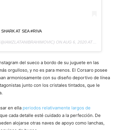
 SHARK AT SEA #RIVA
(@IAMZLATANIBRAHIMOVIC) ON
AUG 6, 2020 AT 12:07PM PDT
 Instagram del sueco a bordo de su juguete en las
 más orgulloso, y no es para menos. El Corsaro posee
an armoniosamente con su diseño deportivo de línea
agonistas junto con los cristales tintados, que le
a.
sar en ella
periodos relativamente largos de
 que cada detalle esté cuidado a la perfección. De
ueden alojarse otras naves de apoyo como lanchas,