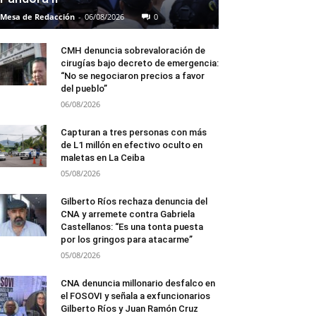
Mesa de Redacción
-
06/08/2026
0
CMH denuncia sobrevaloración de
cirugías bajo decreto de emergencia:
“No se negociaron precios a favor
del pueblo”
06/08/2026
Capturan a tres personas con más
de L1 millón en efectivo oculto en
maletas en La Ceiba
05/08/2026
Gilberto Ríos rechaza denuncia del
CNA y arremete contra Gabriela
Castellanos: “Es una tonta puesta
por los gringos para atacarme”
05/08/2026
CNA denuncia millonario desfalco en
el FOSOVI y señala a exfuncionarios
Gilberto Ríos y Juan Ramón Cruz