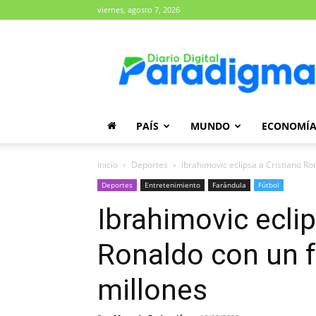
viernes, agosto 7, 2026
Diario
Paradigma
PAÍS
MUNDO
ECONOMÍ
Inicio
Deportes
Ibrahimovic eclipsa a Cristiano Ro
Deportes
Entretenimiento
Farándula
Fútbol
Ibrahimovic eclip
Ronaldo con un f
millones