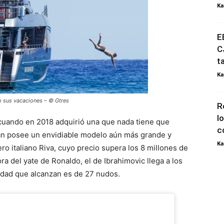
Ka
E
C
t
Ka
o sus vacaciones – © Gtres
R
l
 cuando en 2018 adquirió una que nada tiene que
c
Milan posee un envidiable modelo aún más grande y
Ka
lero italiano Riva, cuyo precio supera los 8 millones de
ra del yate de Ronaldo, el de Ibrahimovic llega a los
idad que alcanzan es de 27 nudos.