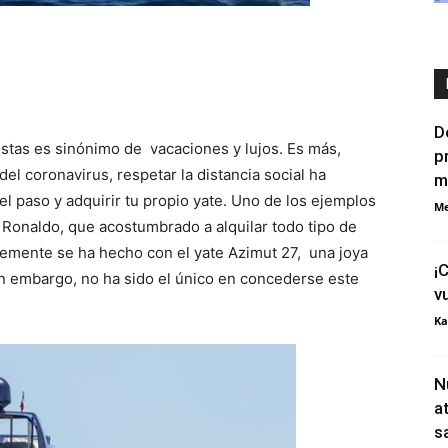
D
istas es sinónimo de vacaciones y lujos. Es más,
p
el coronavirus, respetar la distancia social ha
m
l paso y adquirir tu propio yate. Uno de los ejemplos
Me
 Ronaldo, que acostumbrado a alquilar todo tipo de
emente se ha hecho con el yate Azimut 27, una joya
¡
in embargo, no ha sido el único en concederse este
v
Ka
N
a
s