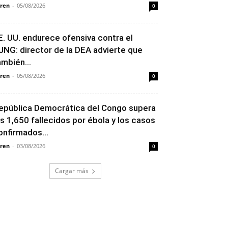
ren
-
05/08/2026
0
E. UU. endurece ofensiva contra el
JNG: director de la DEA advierte que
ambién...
ren
-
05/08/2026
0
epública Democrática del Congo supera
os 1,650 fallecidos por ébola y los casos
onfirmados...
ren
-
03/08/2026
0
Cargar más