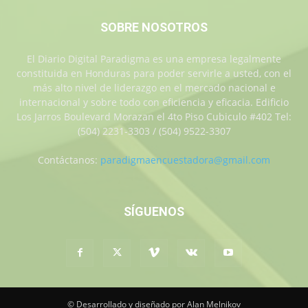
SOBRE NOSOTROS
El Diario Digital Paradigma es una empresa legalmente
constituida en Honduras para poder servirle a usted, con el
más alto nivel de liderazgo en el mercado nacional e
internacional y sobre todo con eficiencia y eficacia. Edificio
Los Jarros Boulevard Morazan el 4to Piso Cubiculo #402 Tel:
(504) 2231-3303 / (504) 9522-3307
Contáctanos:
paradigmaencuestadora@gmail.com
SÍGUENOS
© Desarrollado y diseñado por Alan Melnikov