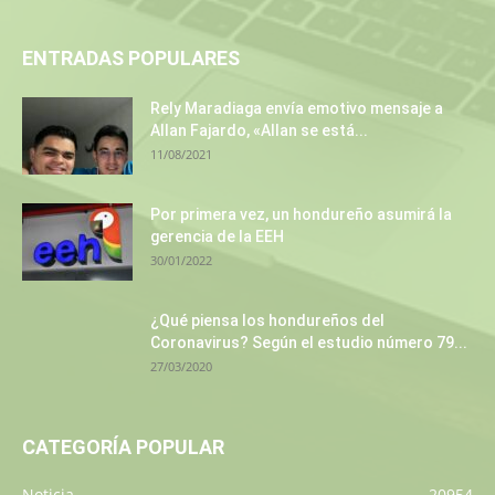
ENTRADAS POPULARES
Rely Maradiaga envía emotivo mensaje a
Allan Fajardo, «Allan se está...
11/08/2021
Por primera vez, un hondureño asumirá la
gerencia de la EEH
30/01/2022
¿Qué piensa los hondureños del
Coronavirus? Según el estudio número 79...
27/03/2020
CATEGORÍA POPULAR
Noticia
20954