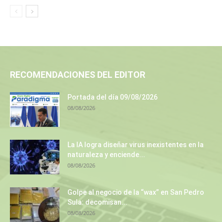
RECOMENDACIONES DEL EDITOR
Portada del día 09/08/2026
08/08/2026
La IA logra diseñar virus inexistentes en la
naturaleza y enciende...
08/08/2026
Golpe al negocio de la “wax” en San Pedro
Sula: decomisan...
08/08/2026