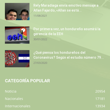
Rely Maradiaga envía emotivo mensaje a
Allan Fajardo, «Allan se está...
11/08/2021
Por primera vez, un hondureño asumirá la
gerencia de la EEH
30/01/2022
¿Qué piensa los hondureños del
Coronavirus? Según el estudio número 79...
27/03/2020
CATEGORÍA POPULAR
Noticia
20954
Nacionales
17181
Internacionales
13934