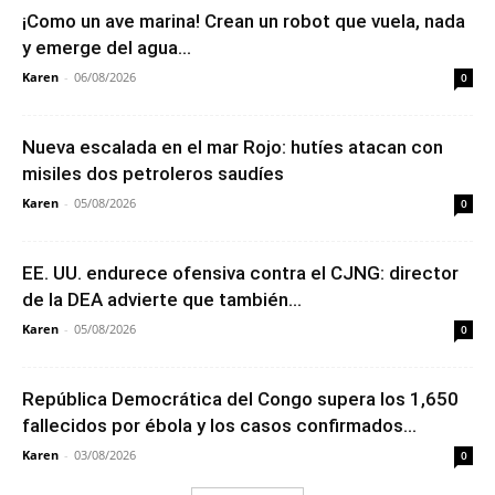
¡Como un ave marina! Crean un robot que vuela, nada
y emerge del agua...
Karen
-
06/08/2026
0
Nueva escalada en el mar Rojo: hutíes atacan con
misiles dos petroleros saudíes
Karen
-
05/08/2026
0
EE. UU. endurece ofensiva contra el CJNG: director
de la DEA advierte que también...
Karen
-
05/08/2026
0
República Democrática del Congo supera los 1,650
fallecidos por ébola y los casos confirmados...
Karen
-
03/08/2026
0