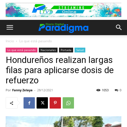
Inicio
Lo que está pasando
Lo que está pasando
Nacionales
Portada
Salud
Hondureños realizan largas
filas para aplicarse dosis de
refuerzo
Por
Fanny Zelaya
-
28/12/2021
1053
0