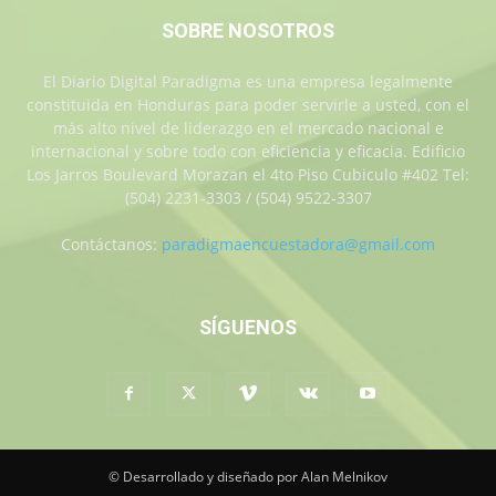
SOBRE NOSOTROS
El Diario Digital Paradigma es una empresa legalmente
constituida en Honduras para poder servirle a usted, con el
más alto nivel de liderazgo en el mercado nacional e
internacional y sobre todo con eficiencia y eficacia. Edificio
Los Jarros Boulevard Morazan el 4to Piso Cubiculo #402 Tel:
(504) 2231-3303 / (504) 9522-3307
Contáctanos:
paradigmaencuestadora@gmail.com
SÍGUENOS
© Desarrollado y diseñado por Alan Melnikov