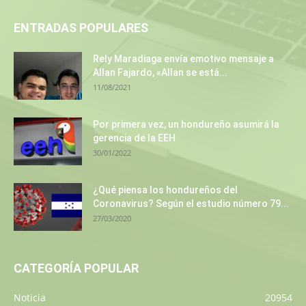
ENTRADAS POPULARES
Rely Maradiaga envía emotivo mensaje a
Allan Fajardo, «Allan se está...
11/08/2021
Por primera vez, un hondureño asumirá la
gerencia de la EEH
30/01/2022
¿Qué piensa los hondureños del
Coronavirus? Según el estudio número 79...
27/03/2020
CATEGORÍA POPULAR
Noticia
20954