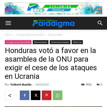
Inicio
Lo que está pasando
Nacionales
Lo que está pasando
Nacionales
Internacionales
Noticia
Honduras votó a favor en la
asamblea de la ONU para
exigir el cese de los ataques
en Ucrania
Por
Yolibeth Bustillo
-
24/03/2022
1512
0