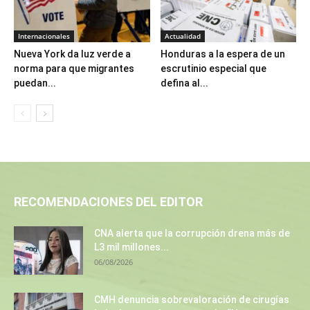
Internacionales
Actualidad
Nueva York da luz verde a
Honduras a la espera de un
norma para que migrantes
escrutinio especial que
puedan...
defina al...
RECOMENDACIONES DEL EDITOR
CNA alerta que la corrupción drena más de
L3 mil millones...
06/08/2026
CMH denuncia sobrevaloración de cirugías