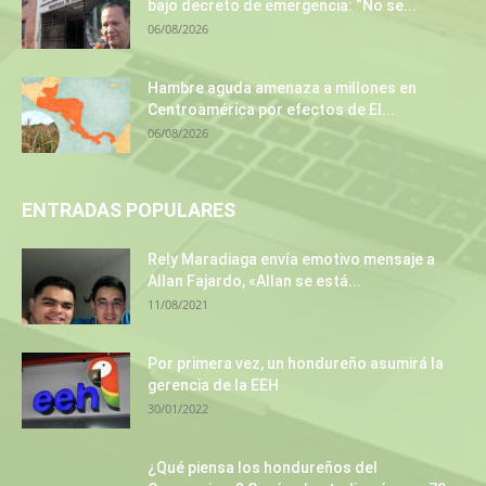
bajo decreto de emergencia: “No se...
06/08/2026
Hambre aguda amenaza a millones en
Centroamérica por efectos de El...
06/08/2026
ENTRADAS POPULARES
Rely Maradiaga envía emotivo mensaje a
Allan Fajardo, «Allan se está...
11/08/2021
Por primera vez, un hondureño asumirá la
gerencia de la EEH
30/01/2022
¿Qué piensa los hondureños del