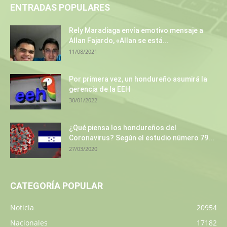
ENTRADAS POPULARES
Rely Maradiaga envía emotivo mensaje a
Allan Fajardo, «Allan se está...
11/08/2021
Por primera vez, un hondureño asumirá la
gerencia de la EEH
30/01/2022
¿Qué piensa los hondureños del
Coronavirus? Según el estudio número 79...
27/03/2020
CATEGORÍA POPULAR
Noticia
20954
Nacionales
17182