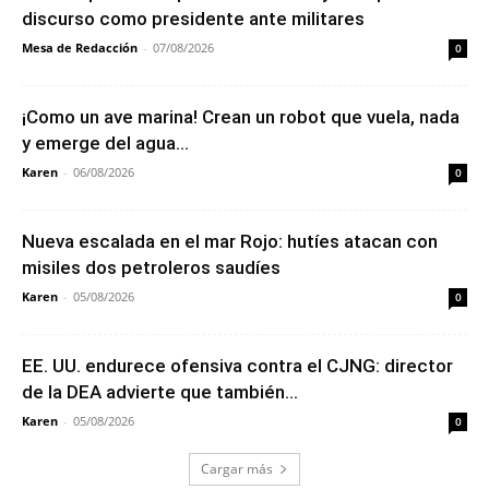
discurso como presidente ante militares
Mesa de Redacción
-
07/08/2026
0
¡Como un ave marina! Crean un robot que vuela, nada
y emerge del agua...
Karen
-
06/08/2026
0
Nueva escalada en el mar Rojo: hutíes atacan con
misiles dos petroleros saudíes
Karen
-
05/08/2026
0
EE. UU. endurece ofensiva contra el CJNG: director
de la DEA advierte que también...
Karen
-
05/08/2026
0
Cargar más