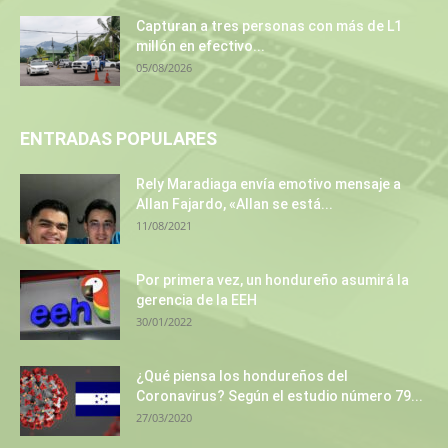
Capturan a tres personas con más de L1
millón en efectivo...
05/08/2026
ENTRADAS POPULARES
Rely Maradiaga envía emotivo mensaje a
Allan Fajardo, «Allan se está...
11/08/2021
Por primera vez, un hondureño asumirá la
gerencia de la EEH
30/01/2022
¿Qué piensa los hondureños del
Coronavirus? Según el estudio número 79...
27/03/2020