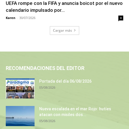
UEFA rompe con la FIFA y anuncia boicot por el nuevo
calendario impulsado por...
Karen
-
30/07/2026
0
Cargar más
RECOMENDACIONES DEL EDITOR
Portada del día 06/08/2026
05/08/2026
Nueva escalada en el mar Rojo: hutíes
atacan con misiles dos...
05/08/2026