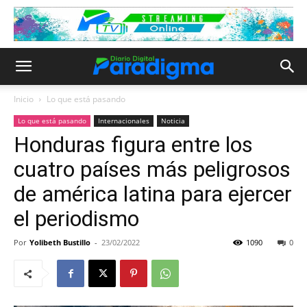
Inicio
Lo que está pasando
Lo que está pasando
Internacionales
Noticia
Honduras figura entre los
cuatro países más peligrosos
de américa latina para ejercer
el periodismo
Por
Yolibeth Bustillo
-
23/02/2022
1090
0