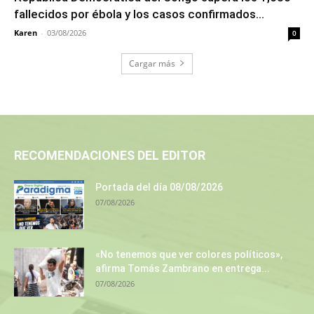
fallecidos por ébola y los casos confirmados...
Karen
-
03/08/2026
0
Cargar más
RECOMENDACIONES DEL EDITOR
Portada del día 08/08/2026
07/08/2026
«No tenemos que ver colores políticos»,
afirma Tomás Zambrano en entrega...
07/08/2026