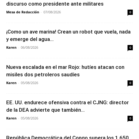
discurso como presidente ante militares
Mesa de Redacción
-
07/08/2026
0
¡Como un ave marina! Crean un robot que vuela, nada
y emerge del agua...
Karen
-
06/08/2026
0
Nueva escalada en el mar Rojo: hutíes atacan con
misiles dos petroleros saudíes
Karen
-
05/08/2026
0
EE. UU. endurece ofensiva contra el CJNG: director
de la DEA advierte que también...
Karen
-
05/08/2026
0
República Democrática del Congo supera los 1,650