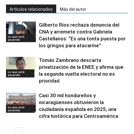
Artículos relacionados
Más del autor
Gilberto Ríos rechaza denuncia del
CNA y arremete contra Gabriela
Lo que está
Castellanos: “Es una tonta puesta por
pasando
los gringos para atacarme”
Tomás Zambrano descarta
privatización de la ENEE y afirma que
Lo que está
la segunda vuelta electoral no es
pasando
prioridad
Casi 30 mil hondureños y
nicaragüenses obtuvieron la
Lo que está
ciudadanía española en 2025, una
pasando
cifra histórica para Centroamérica