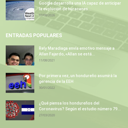
Google desarrolla una IA capaz de anticipar
la evolución de huracanes...
07/08/2026
ENTRADAS POPULARES
Rely Maradiaga envía emotivo mensaje a
Allan Fajardo, «Allan se está...
11/08/2021
Por primera vez, un hondureño asumirá la
gerencia de la EEH
30/01/2022
¿Qué piensa los hondureños del
Coronavirus? Según el estudio número 79...
27/03/2020