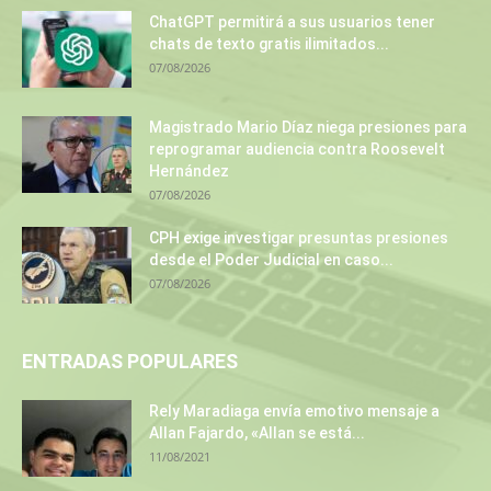
ChatGPT permitirá a sus usuarios tener
chats de texto gratis ilimitados...
07/08/2026
Magistrado Mario Díaz niega presiones para
reprogramar audiencia contra Roosevelt
Hernández
07/08/2026
CPH exige investigar presuntas presiones
desde el Poder Judicial en caso...
07/08/2026
ENTRADAS POPULARES
Rely Maradiaga envía emotivo mensaje a
Allan Fajardo, «Allan se está...
11/08/2021