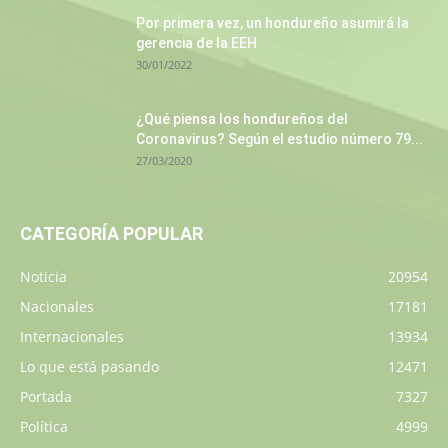
Por primera vez, un hondureño asumirá la
gerencia de la EEH
30/01/2022
¿Qué piensa los hondureños del
Coronavirus? Según el estudio número 79...
27/03/2020
CATEGORÍA POPULAR
Noticia
20954
Nacionales
17181
Internacionales
13934
Lo que está pasando
12471
Portada
7327
Política
4999