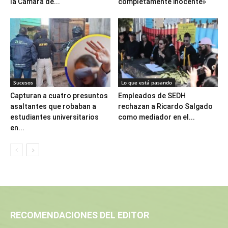
la Cámara de...
completamente inocente»
Sucesos
Lo que está pasando
Capturan a cuatro presuntos
Empleados de SEDH
asaltantes que robaban a
rechazan a Ricardo Salgado
estudiantes universitarios
como mediador en el...
en...
RECOMENDACIONES DEL EDITOR