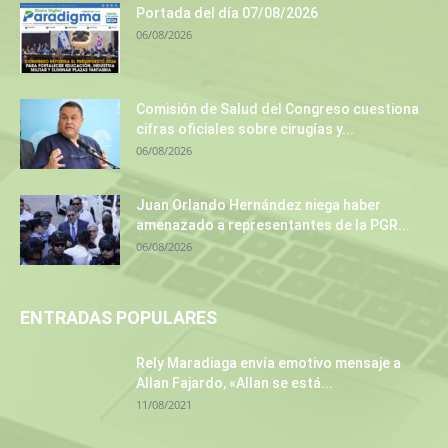
Portada del día 07/08/2026
06/08/2026
Comisión de Salud del Congreso cuestiona
cifras oficiales sobre cirugías y...
06/08/2026
Juan Orlando Hernández niega haber
amenazado a representantes de la PGR...
06/08/2026
ENTRADAS POPULARES
Rely Maradiaga envía emotivo mensaje a
Allan Fajardo, «Allan se está...
11/08/2021