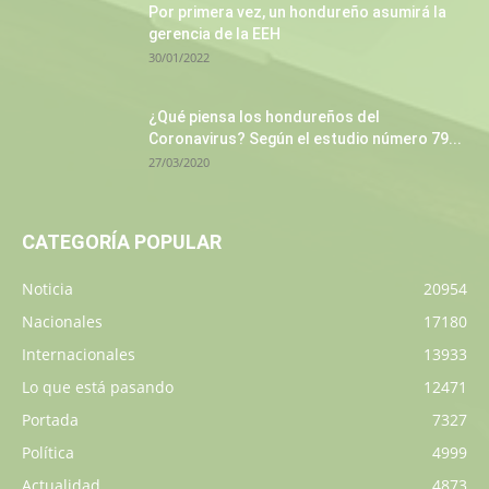
Por primera vez, un hondureño asumirá la
gerencia de la EEH
30/01/2022
¿Qué piensa los hondureños del
Coronavirus? Según el estudio número 79...
27/03/2020
CATEGORÍA POPULAR
Noticia
20954
Nacionales
17180
Internacionales
13933
Lo que está pasando
12471
Portada
7327
Política
4999
Actualidad
4873