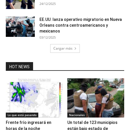
24/12/2025
EE.UU. lanza operativo migratorio en Nueva
Orleans contra centroamericanos y
mexicanos
03/12/2025
Cargar más
HOT NEWS
Lo que está pasando
Nacionales
Frente frío ingresará en
Un total de 123 municipios
horas de la noche
están bajo estado de