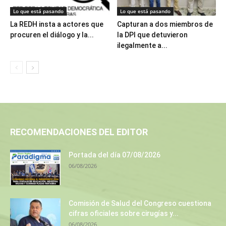
Lo que está pasando
Lo que está pasando
La REDH insta a actores que
Capturan a dos miembros de
procuren el diálogo y la...
la DPI que detuvieron
ilegalmente a...
RECOMENDACIONES DEL EDITOR
Portada del día 07/08/2026
06/08/2026
Comisión de Salud del Congreso cuestiona
cifras oficiales sobre cirugías y...
06/08/2026