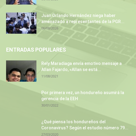
Juan Orlando Hernández niega haber
amenazado a representantes de la PGR...
06/08/2026
ENTRADAS POPULARES
Rely Maradiaga envía emotivo mensaje a
Allan Fajardo, «Allan se está...
11/08/2021
Por primera vez, un hondureño asumirá la
gerencia de la EEH
30/01/2022
¿Qué piensa los hondureños del
Coronavirus? Según el estudio número 79...
27/03/2020