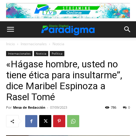
Inicio
Internacionales
Noticia
Internacionales
Noticia
Política
«Hágase hombre, usted no
tiene ética para insultarme”,
dice Maribel Espinoza a
Rasel Tomé
Por
Mesa de Redacción
-
07/09/2023
786
0