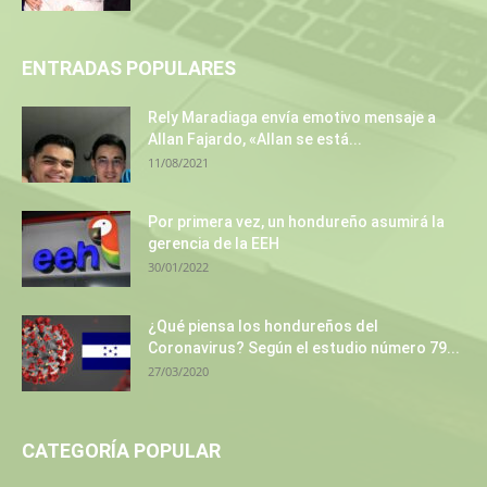
ENTRADAS POPULARES
Rely Maradiaga envía emotivo mensaje a
Allan Fajardo, «Allan se está...
11/08/2021
Por primera vez, un hondureño asumirá la
gerencia de la EEH
30/01/2022
¿Qué piensa los hondureños del
Coronavirus? Según el estudio número 79...
27/03/2020
CATEGORÍA POPULAR