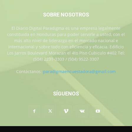
SOBRE NOSOTROS
El Diario Digital Paradigma es una empresa legalmente
constituida en Honduras para poder servirle a usted, con el
más alto nivel de liderazgo en el mercado nacional e
internacional y sobre todo con eficiencia y eficacia. Edificio
Los Jarros Boulevard Morazan el 4to Piso Cubiculo #402 Tel:
(504) 2231-3303 / (504) 9522-3307
Contáctanos:
paradigmaencuestadora@gmail.com
SÍGUENOS