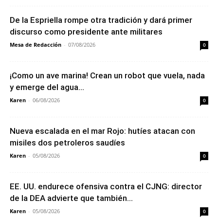
De la Espriella rompe otra tradición y dará primer
discurso como presidente ante militares
Mesa de Redacción
-
07/08/2026
0
¡Como un ave marina! Crean un robot que vuela, nada
y emerge del agua...
Karen
-
06/08/2026
0
Nueva escalada en el mar Rojo: hutíes atacan con
misiles dos petroleros saudíes
Karen
-
05/08/2026
0
EE. UU. endurece ofensiva contra el CJNG: director
de la DEA advierte que también...
Karen
-
05/08/2026
0