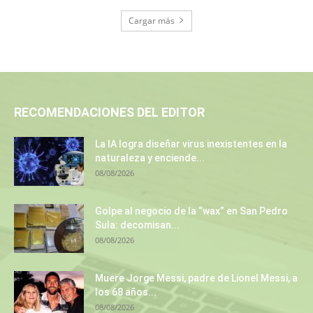
Cargar más
RECOMENDACIONES DEL EDITOR
La IA logra diseñar virus inexistentes en la
naturaleza y enciende...
08/08/2026
Golpe al negocio de la “wax” en San Pedro
Sula: decomisan...
08/08/2026
Muere Jorge Messi, padre de Lionel Messi, a
los 68 años...
08/08/2026