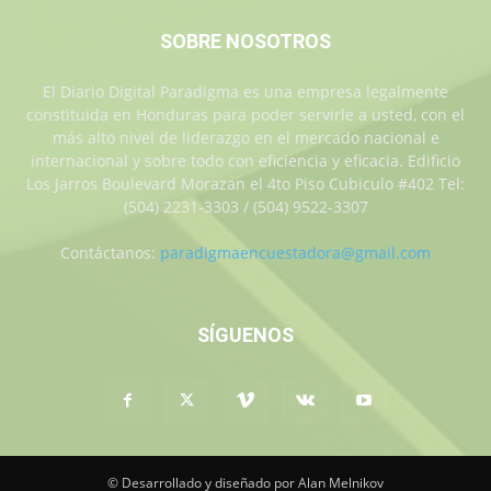
SOBRE NOSOTROS
El Diario Digital Paradigma es una empresa legalmente
constituida en Honduras para poder servirle a usted, con el
más alto nivel de liderazgo en el mercado nacional e
internacional y sobre todo con eficiencia y eficacia. Edificio
Los Jarros Boulevard Morazan el 4to Piso Cubiculo #402 Tel:
(504) 2231-3303 / (504) 9522-3307
Contáctanos:
paradigmaencuestadora@gmail.com
SÍGUENOS
© Desarrollado y diseñado por Alan Melnikov