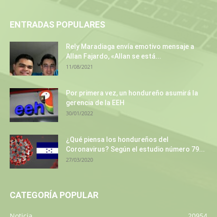
ENTRADAS POPULARES
Rely Maradiaga envía emotivo mensaje a
Allan Fajardo, «Allan se está...
11/08/2021
Por primera vez, un hondureño asumirá la
gerencia de la EEH
30/01/2022
¿Qué piensa los hondureños del
Coronavirus? Según el estudio número 79...
27/03/2020
CATEGORÍA POPULAR
Noticia
20954