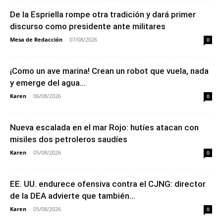
De la Espriella rompe otra tradición y dará primer
discurso como presidente ante militares
Mesa de Redacción
-
07/08/2026
0
¡Como un ave marina! Crean un robot que vuela, nada
y emerge del agua...
Karen
-
06/08/2026
0
Nueva escalada en el mar Rojo: hutíes atacan con
misiles dos petroleros saudíes
Karen
-
05/08/2026
0
EE. UU. endurece ofensiva contra el CJNG: director
de la DEA advierte que también...
Karen
-
05/08/2026
0