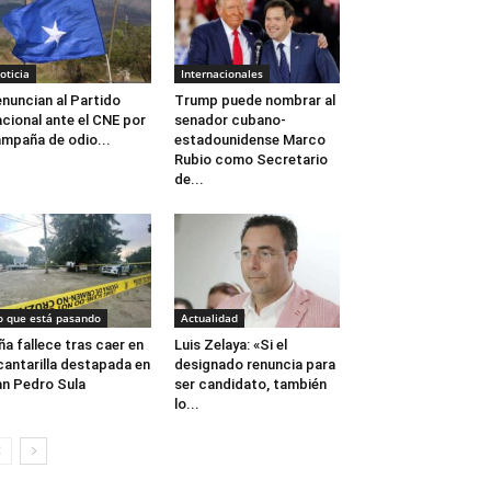
oticia
Internacionales
nuncian al Partido
Trump puede nombrar al
cional ante el CNE por
senador cubano-
mpaña de odio...
estadounidense Marco
Rubio como Secretario
de...
o que está pasando
Actualidad
ña fallece tras caer en
Luis Zelaya: «Si el
cantarilla destapada en
designado renuncia para
n Pedro Sula
ser candidato, también
lo...