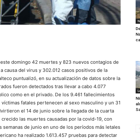
N
De
Na
ca
 este domingo 42 muertes y 823 nuevos contagios de
a causa del virus y 302.012 casos positivos de la
teco puntualizó, en su actualización de datos sobre la
ados fueron detectados tras llevar a cabo 4.077
L
lico como en el privado. De los 9.461 fallecimientos
Ni
s víctimas fatales pertenecen al sexo masculino y un 31
al
Sa
irtieron el 14 de junio sobre la llegada de la cuarta
 crecido las muertes causadas por la covid-19, con
os semanas de junio en uno de los períodos más letales
mericano ha realizado 1.613.457 pruebas para detectar