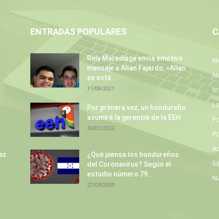
ENTRADAS POPULARES
C
Rely Maradiaga envía emotivo
No
mensaje a Allan Fajardo, «Allan
N
se está...
11/08/2021
In
L
s
Por primera vez, un hondureño
asumirá la gerencia de la EEH
P
30/01/2022
Po
A
az
¿Qué piensa los hondureños
S
del Coronavirus? Según el
estudio número 79...
N
27/03/2020