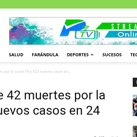
A
SALUD
FARÁNDULA
DEPORTES
SUCESOS
TE
por la covid-19 y 823 nuevos casos en...
 42 muertes por la
uevos casos en 24