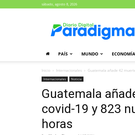
sábado, agosto 8, 2026
Diario
Paradigma
PAÍS
MUNDO
ECONOMÍ
Inicio
Internacionales
Guatemala añade 42 muertes 
Internacionales
Noticia
Guatemala añade
covid-19 y 823 n
horas