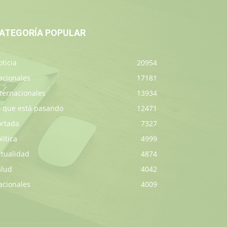
ATEGORÍA POPULAR
ticia
20954
acionales
17181
ternacionales
13934
o que está pasando
12471
ortada
7327
lítica
4999
ctualidad
4874
alud
4042
acionales
4009