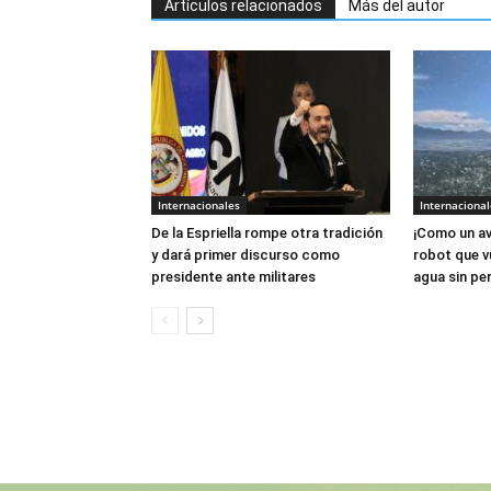
Artículos relacionados
Más del autor
Internacionales
Internacional
De la Espriella rompe otra tradición
¡Como un av
y dará primer discurso como
robot que v
presidente ante militares
agua sin per