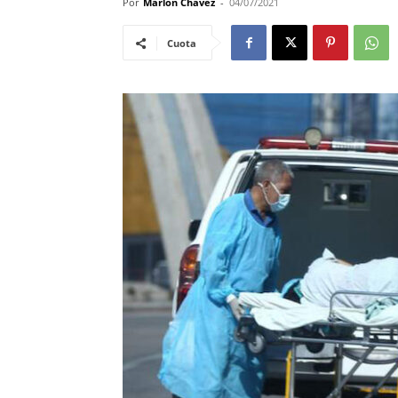
Por
Marlon Chavez
-
04/07/2021
Cuota