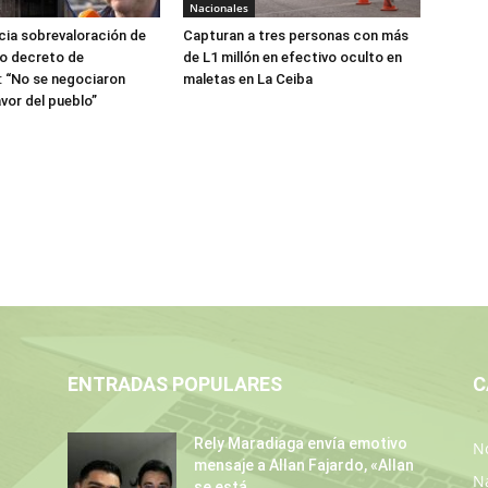
Nacionales
ia sobrevaloración de
Capturan a tres personas con más
jo decreto de
de L1 millón en efectivo oculto en
 “No se negociaron
maletas en La Ceiba
avor del pueblo”
ENTRADAS POPULARES
C
Rely Maradiaga envía emotivo
No
mensaje a Allan Fajardo, «Allan
N
se está...