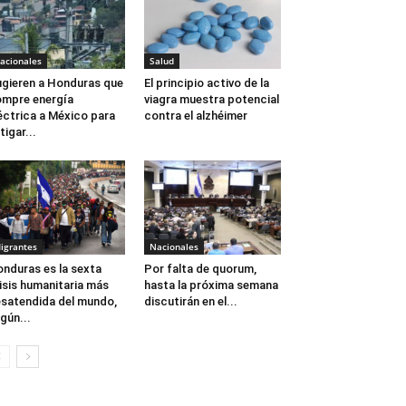
acionales
Salud
gieren a Honduras que
El principio activo de la
mpre energía
viagra muestra potencial
éctrica a México para
contra el alzhéimer
tigar...
igrantes
Nacionales
nduras es la sexta
Por falta de quorum,
isis humanitaria más
hasta la próxima semana
satendida del mundo,
discutirán en el...
gún...