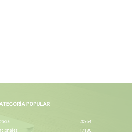
ATEGORÍA POPULAR
ticia
20954
acionales
17180