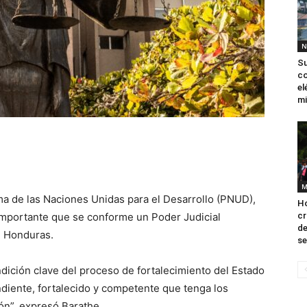
N
Su
co
el
mi
M
a de las Naciones Unidas para el Desarrollo (PNUD),
Ho
 importante que se conforme un Poder Judicial
cr
de
n Honduras.
se
dición clave del proceso de fortalecimiento del Estado
diente, fortalecido y competente que tenga los
ón”, expresó Barathe.