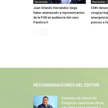
Nacionales
Nacionales
Juan Orlando Hernández niega
CMH denunc
haber amenazado a representantes
cirugías ba
de la PGR en audiencia del caso
emergencia:
Pandora II
precios a f
RECOMENDACIONES DEL EDITOR
Comisión de Salud del
Congreso cuestiona cifras
oficiales sobre cirugías y...