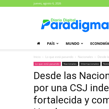
jueves, agosto 6, 2026
Diario
Paradigma
PAÍS
MUNDO
ECONOMÍ
Inicio
Lo que está pasando
Nacionales
Desde la
Lo que está pasando
Nacionales
Internacionales
Noti
Desde las Nacio
por una CSJ inde
fortalecida y co