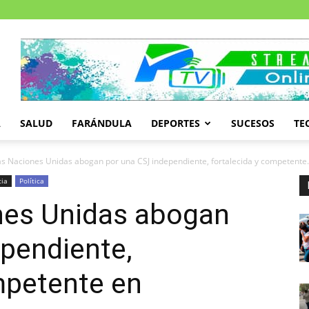
A
SALUD
FARÁNDULA
DEPORTES
SUCESOS
TE
s Naciones Unidas abogan por una CSJ independiente, fortalecida y competente.
cia
Política
nes Unidas abogan
pendiente,
mpetente en