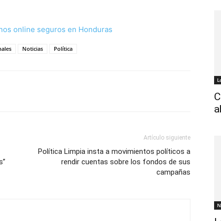
nos online seguros en Honduras
nales
Noticias
Política
L
C
a
Artículo siguiente
Política Limpia insta a movimientos políticos a
s”
rendir cuentas sobre los fondos de sus
campañas
N