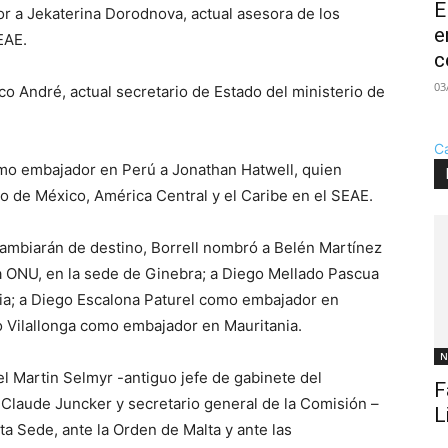
E
 a Jekaterina Dorodnova, actual asesora de los
e
EAE.
c
03
o André, actual secretario de Estado del ministerio de
C
omo embajador en Perú a Jonathan Hatwell, quien
o de México, América Central y el Caribe en el SEAE.
ambiarán de destino, Borrell nombró a Belén Martínez
a ONU, en la sede de Ginebra; a Diego Mellado Pascua
ia; a Diego Escalona Paturel como embajador en
o Vilallonga como embajador en Mauritania.
N
l Martin Selmyr -antiguo jefe de gabinete del
F
Claude Juncker y secretario general de la Comisión –
L
a Sede, ante la Orden de Malta y ante las