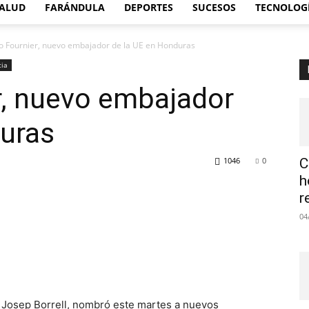
ALUD
FARÁNDULA
DEPORTES
SUCESOS
TECNOLOG
o Fournier, nuevo embajador de la UE en Honduras
cia
r, nuevo embajador
duras
1046
0
C
h
r
04
a, Josep Borrell, nombró este martes a nuevos