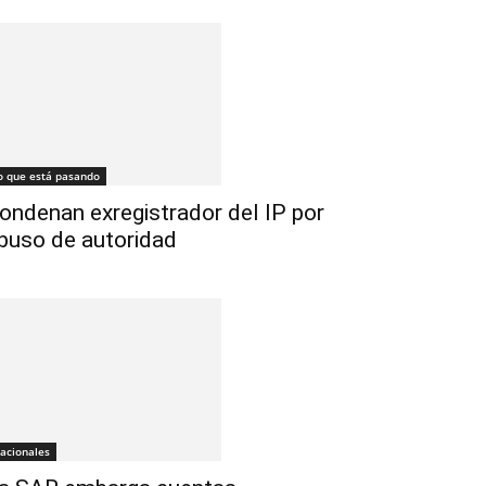
o que está pasando
ondenan exregistrador del IP por
buso de autoridad
acionales