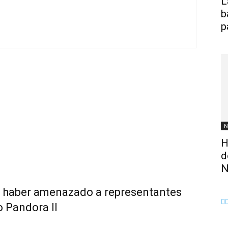
L
b
p
N
H
d
N
 haber amenazado a representantes
o Pandora II