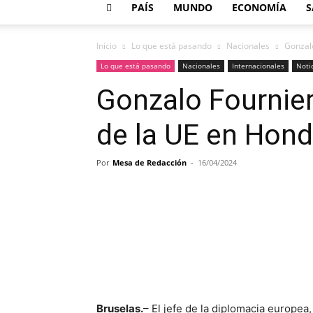
PAÍS
MUNDO
ECONOMÍA
S
Inicio
Lo que está pasando
Nacionales
Gonzal
Lo que está pasando
Nacionales
Internacionales
Noti
Gonzalo Fournie
de la UE en Hon
Por
Mesa de Redacción
-
16/04/2024
Cuota
Bruselas.
– El jefe de la diplomacia europe