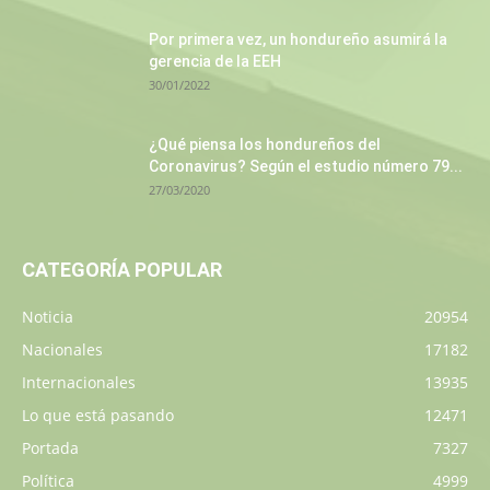
Por primera vez, un hondureño asumirá la
gerencia de la EEH
30/01/2022
¿Qué piensa los hondureños del
Coronavirus? Según el estudio número 79...
27/03/2020
CATEGORÍA POPULAR
Noticia
20954
Nacionales
17182
Internacionales
13935
Lo que está pasando
12471
Portada
7327
Política
4999