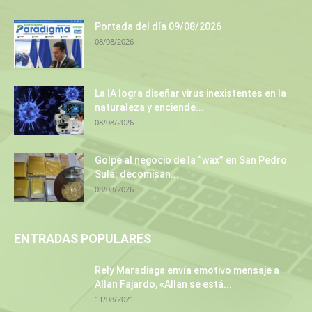
Portada del día 09/08/2026
08/08/2026
La IA logra diseñar virus inexistentes en la
naturaleza y enciende...
08/08/2026
Golpe al negocio de la “wax” en San Pedro
Sula: decomisan...
08/08/2026
ENTRADAS POPULARES
Rely Maradiaga envía emotivo mensaje a
Allan Fajardo, «Allan se está...
11/08/2021