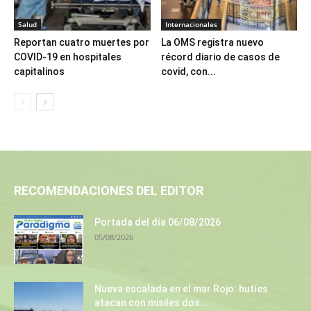
Salud
Internacionales
Reportan cuatro muertes por
La OMS registra nuevo
COVID-19 en hospitales
récord diario de casos de
capitalinos
covid, con...
RECOMENDACIONES DEL EDITOR
Portada del día 06/08/2026
05/08/2026
Nueva escalada en el mar Rojo: hutíes
atacan con misiles dos...