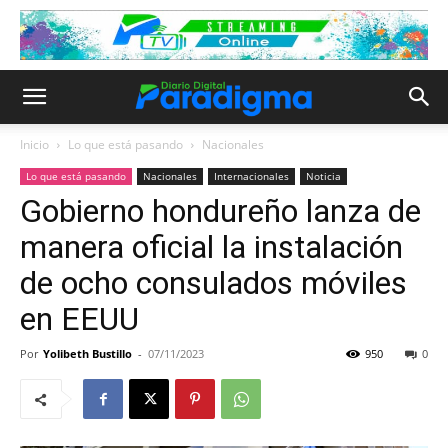
Inicio
Lo que está pasando
Nacionales
Lo que está pasando
Nacionales
Internacionales
Noticia
Gobierno hondureño lanza de
manera oficial la instalación
de ocho consulados móviles
en EEUU
Por
Yolibeth Bustillo
-
07/11/2023
950
0