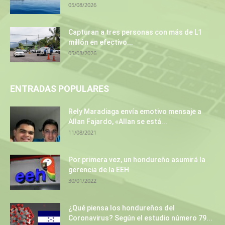
05/08/2026
Capturan a tres personas con más de L1
millón en efectivo...
05/08/2026
ENTRADAS POPULARES
Rely Maradiaga envía emotivo mensaje a
Allan Fajardo, «Allan se está...
11/08/2021
Por primera vez, un hondureño asumirá la
gerencia de la EEH
30/01/2022
¿Qué piensa los hondureños del
Coronavirus? Según el estudio número 79...