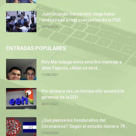
Juan Orlando Hernández niega haber
amenazado a representantes de la PGR...
06/08/2026
ENTRADAS POPULARES
Rely Maradiaga envía emotivo mensaje a
Allan Fajardo, «Allan se está...
11/08/2021
Por primera vez, un hondureño asumirá la
gerencia de la EEH
30/01/2022
¿Qué piensa los hondureños del
Coronavirus? Según el estudio número 79...
27/03/2020