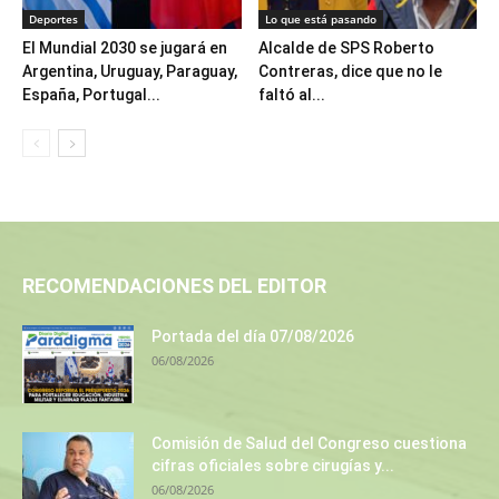
Deportes
Lo que está pasando
El Mundial 2030 se jugará en
Alcalde de SPS Roberto
Argentina, Uruguay, Paraguay,
Contreras, dice que no le
España, Portugal...
faltó al...
RECOMENDACIONES DEL EDITOR
Portada del día 07/08/2026
06/08/2026
Comisión de Salud del Congreso cuestiona
cifras oficiales sobre cirugías y...
06/08/2026