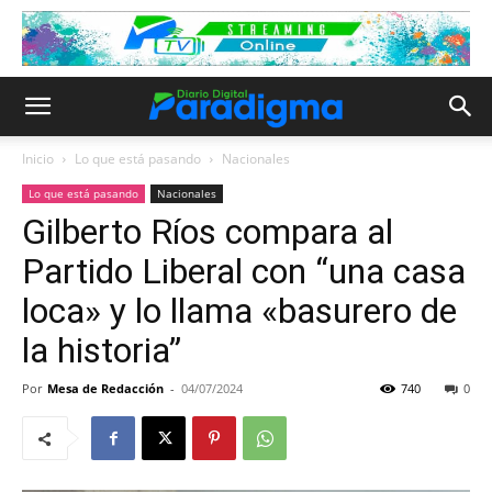
Inicio
Lo que está pasando
Nacionales
Lo que está pasando
Nacionales
Gilberto Ríos compara al
Partido Liberal con “una casa
loca» y lo llama «basurero de
la historia”
Por
Mesa de Redacción
-
04/07/2024
740
0