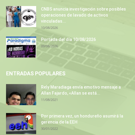
CNBS anuncia investigación sobre posibles
operaciones de lavado de activos
vinculadas...
10/08/2026
Portada del día 10/08/2026
09/08/2026
ENTRADAS POPULARES
Rely Maradiaga envía emotivo mensaje a
Allan Fajardo, «Allan se está...
11/08/2021
Por primera vez, un hondureño asumirá la
gerencia de la EEH
30/01/2022