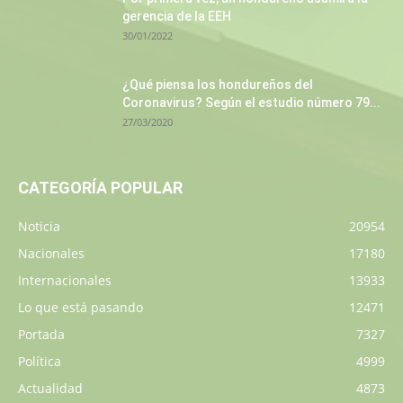
gerencia de la EEH
30/01/2022
¿Qué piensa los hondureños del
Coronavirus? Según el estudio número 79...
27/03/2020
CATEGORÍA POPULAR
Noticia
20954
Nacionales
17180
Internacionales
13933
Lo que está pasando
12471
Portada
7327
Política
4999
Actualidad
4873