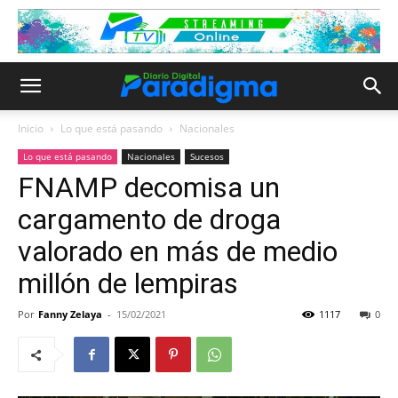
Inicio
Lo que está pasando
Nacionales
Lo que está pasando
Nacionales
Sucesos
FNAMP decomisa un
cargamento de droga
valorado en más de medio
millón de lempiras
Por
Fanny Zelaya
-
15/02/2021
1117
0