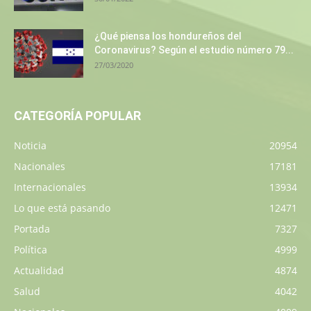
¿Qué piensa los hondureños del
Coronavirus? Según el estudio número 79...
27/03/2020
CATEGORÍA POPULAR
Noticia
20954
Nacionales
17181
Internacionales
13934
Lo que está pasando
12471
Portada
7327
Política
4999
Actualidad
4874
Salud
4042