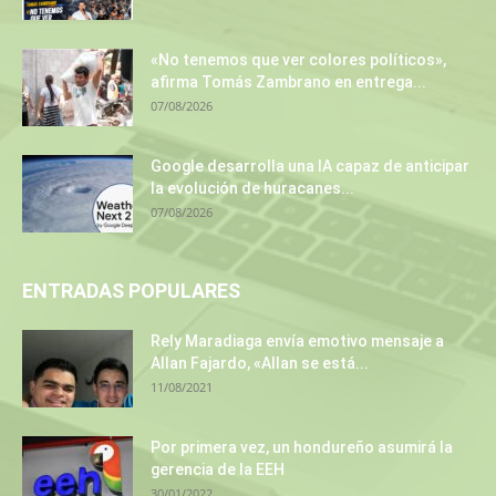
«No tenemos que ver colores políticos»,
afirma Tomás Zambrano en entrega...
07/08/2026
Google desarrolla una IA capaz de anticipar
la evolución de huracanes...
07/08/2026
ENTRADAS POPULARES
Rely Maradiaga envía emotivo mensaje a
Allan Fajardo, «Allan se está...
11/08/2021
Por primera vez, un hondureño asumirá la
gerencia de la EEH
30/01/2022