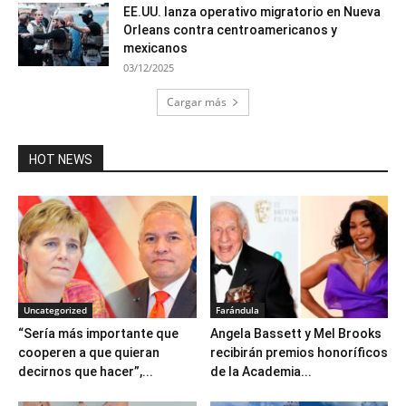
EE.UU. lanza operativo migratorio en Nueva
Orleans contra centroamericanos y
mexicanos
03/12/2025
Cargar más
HOT NEWS
Uncategorized
Farándula
“Sería más importante que
Angela Bassett y Mel Brooks
cooperen a que quieran
recibirán premios honoríficos
decirnos que hacer”,...
de la Academia...