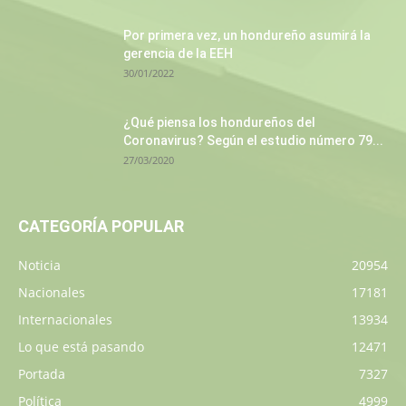
Por primera vez, un hondureño asumirá la
gerencia de la EEH
30/01/2022
¿Qué piensa los hondureños del
Coronavirus? Según el estudio número 79...
27/03/2020
CATEGORÍA POPULAR
Noticia
20954
Nacionales
17181
Internacionales
13934
Lo que está pasando
12471
Portada
7327
Política
4999