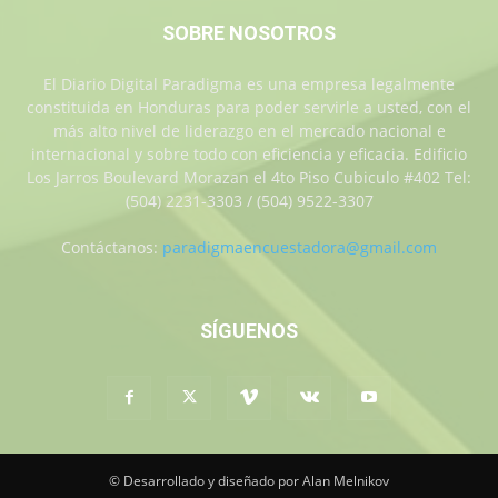
SOBRE NOSOTROS
El Diario Digital Paradigma es una empresa legalmente
constituida en Honduras para poder servirle a usted, con el
más alto nivel de liderazgo en el mercado nacional e
internacional y sobre todo con eficiencia y eficacia. Edificio
Los Jarros Boulevard Morazan el 4to Piso Cubiculo #402 Tel:
(504) 2231-3303 / (504) 9522-3307
Contáctanos:
paradigmaencuestadora@gmail.com
SÍGUENOS
© Desarrollado y diseñado por Alan Melnikov