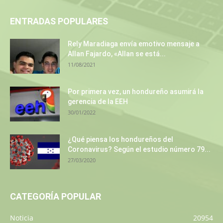
ENTRADAS POPULARES
Rely Maradiaga envía emotivo mensaje a
Allan Fajardo, «Allan se está...
11/08/2021
Por primera vez, un hondureño asumirá la
gerencia de la EEH
30/01/2022
¿Qué piensa los hondureños del
Coronavirus? Según el estudio número 79...
27/03/2020
CATEGORÍA POPULAR
Noticia
20954