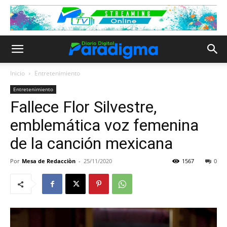
Inicio
Entretenimiento
Entretenimiento
Fallece Flor Silvestre,
emblemática voz femenina
de la canción mexicana
Por
Mesa de Redacciòn
-
25/11/2020
1567
0