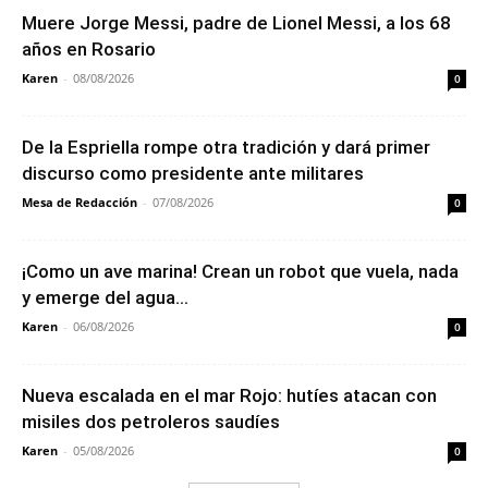
Muere Jorge Messi, padre de Lionel Messi, a los 68
años en Rosario
Karen
-
08/08/2026
0
De la Espriella rompe otra tradición y dará primer
discurso como presidente ante militares
Mesa de Redacción
-
07/08/2026
0
¡Como un ave marina! Crean un robot que vuela, nada
y emerge del agua...
Karen
-
06/08/2026
0
Nueva escalada en el mar Rojo: hutíes atacan con
misiles dos petroleros saudíes
Karen
-
05/08/2026
0