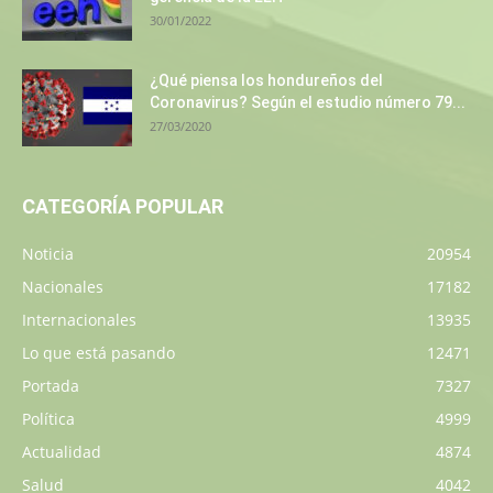
30/01/2022
¿Qué piensa los hondureños del
Coronavirus? Según el estudio número 79...
27/03/2020
CATEGORÍA POPULAR
Noticia
20954
Nacionales
17182
Internacionales
13935
Lo que está pasando
12471
Portada
7327
Política
4999
Actualidad
4874
Salud
4042