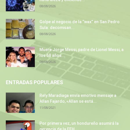
08/08/2026
Golpe al negocio de la “wax” en San Pedro
Sula: decomisan...
08/08/2026
Muere Jorge Messi, padre de Lionel Messi, a
los 68 años...
08/08/2026
ENTRADAS POPULARES
Rely Maradiaga envía emotivo mensaje a
Allan Fajardo, «Allan se está...
11/08/2021
Por primera vez, un hondureño asumirá la
gerencia de la EEH