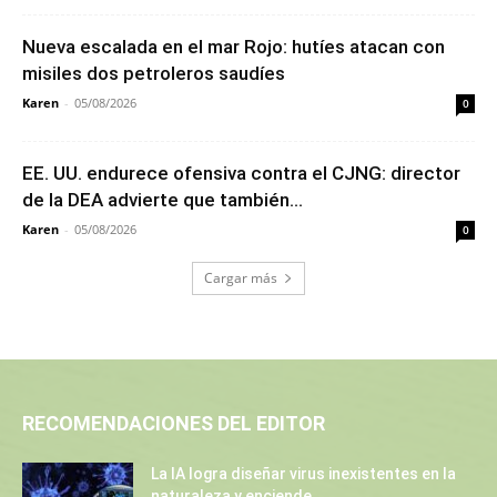
Nueva escalada en el mar Rojo: hutíes atacan con
misiles dos petroleros saudíes
Karen
-
05/08/2026
0
EE. UU. endurece ofensiva contra el CJNG: director
de la DEA advierte que también...
Karen
-
05/08/2026
0
Cargar más
RECOMENDACIONES DEL EDITOR
La IA logra diseñar virus inexistentes en la
naturaleza y enciende...