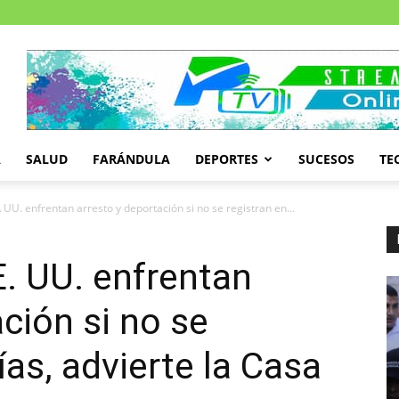
A
SALUD
FARÁNDULA
DEPORTES
SUCESOS
TE
 UU. enfrentan arresto y deportación si no se registran en...
E. UU. enfrentan
ción si no se
ías, advierte la Casa