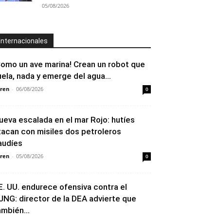
05/08/2026
Internacionales
Como un ave marina! Crean un robot que
uela, nada y emerge del agua...
ren
-
06/08/2026
0
ueva escalada en el mar Rojo: hutíes
tacan con misiles dos petroleros
audíes
ren
-
05/08/2026
0
E. UU. endurece ofensiva contra el
JNG: director de la DEA advierte que
ambién...