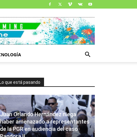
CNOLOGÍA
Lo que está pasando
Juan Orlando Hernández niega
haber amenazado a representantes
de la PGR en audiencia del caso
Pandora II