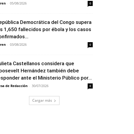
ren
-
05/08/2026
0
epública Democrática del Congo supera
os 1,650 fallecidos por ébola y los casos
onfirmados...
ren
-
03/08/2026
0
ulieta Castellanos considera que
oosevelt Hernández también debe
esponder ante el Ministerio Público por...
sa de Redacción
-
30/07/2026
0
Cargar más