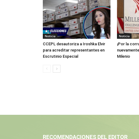
Noticia
Noticia
CCEPL desautoriza a Iroshka Elvir
¡Por la cor
para acreditar representantes en
nuevamente 
Escrutinio Especial
Milenio
RECOMENDACIONES DEL EDITOR