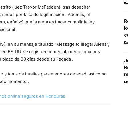
Ka
strito (juez Trevor McFadden), tras desechar
antes por falta de legitimación . Además, el
R
m, enfatizó que la meta es hacer cumplir la ley
l
acional .
c
Ka
, en su mensaje titulado “Message to Illegal Aliens”,
s en EE. UU. se registren inmediatamente; quienes
n plazo de 30 días desde su llegada .
J
R
ro y toma de huellas para menores de edad, así como
r
todo momento .
Me
nos online seguros en Honduras