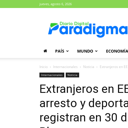
jueves, agosto 6, 2026
Diario
Paradigma
PAÍS
MUNDO
ECONOMÍ
Inicio
Internacionales
Noticia
Extranjeros en EE.
Internacionales
Noticia
Extranjeros en E
arresto y deporta
registran en 30 d