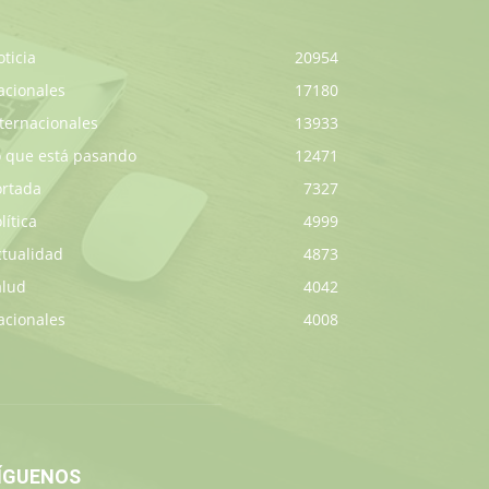
ticia
20954
acionales
17180
ternacionales
13933
o que está pasando
12471
ortada
7327
lítica
4999
ctualidad
4873
alud
4042
acionales
4008
ÍGUENOS