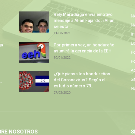
Rely Maradiaga envía emotivo
No
mensaje a Allan Fajardo, «Allan
N
se está...
11/08/2021
In
L
ga
Por primera vez, un hondureño
asumirá la gerencia de la EEH
P
30/01/2022
Po
A
¿Qué piensa los hondureños
S
del Coronavirus? Según el
..
estudio número 79...
N
27/03/2020
BRE NOSOTROS
S