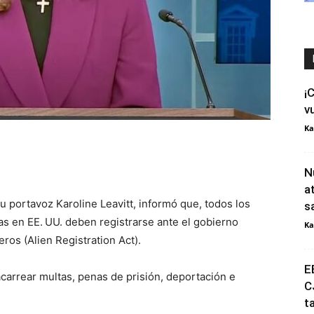
¡
v
Ka
N
a
u portavoz Karoline Leavitt, informó que, todos los
s
s en EE. UU. deben registrarse ante el gobierno
Ka
eros (Alien Registration Act).
E
carrear multas, penas de prisión, deportación e
C
t