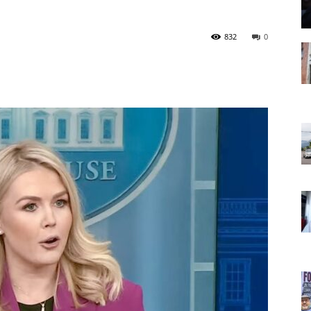
832
0