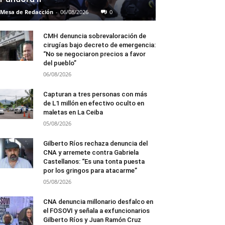
Mesa de Redacción
-
06/08/2026
0
CMH denuncia sobrevaloración de
cirugías bajo decreto de emergencia:
“No se negociaron precios a favor
del pueblo”
06/08/2026
Capturan a tres personas con más
de L1 millón en efectivo oculto en
maletas en La Ceiba
05/08/2026
Gilberto Ríos rechaza denuncia del
CNA y arremete contra Gabriela
Castellanos: “Es una tonta puesta
por los gringos para atacarme”
05/08/2026
CNA denuncia millonario desfalco en
el FOSOVI y señala a exfuncionarios
Gilberto Ríos y Juan Ramón Cruz